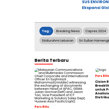
SUS ENVIRONM
Ekspansi Glo
Tag :
Breaking News
Capres 2024
Silaturahmi Lebaran
Sri Sultan Hamen
Berita Terbaru
Pers Rili
Cision 
Breakt
untuk 
Analisis
Distrib
Pers Rilis