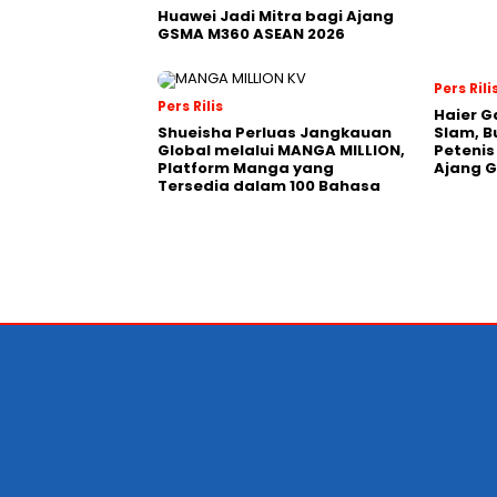
Huawei Jadi Mitra bagi Ajang
GSMA M360 ASEAN 2026
Pers Rili
Pers Rilis
Haier G
Shueisha Perluas Jangkauan
Slam, B
Global melalui MANGA MILLION,
Petenis
Platform Manga yang
Ajang 
Tersedia dalam 100 Bahasa