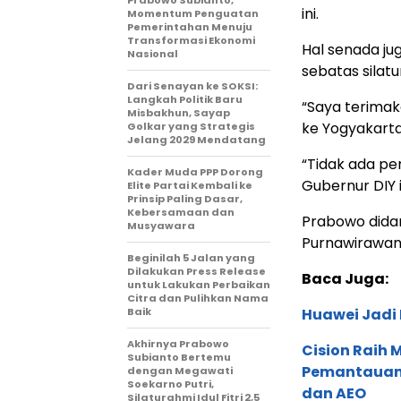
Prabowo Subianto,
ini.
Momentum Penguatan
Pemerintahan Menuju
Transformasi Ekonomi
Hal senada j
Nasional
sebatas silat
Dari Senayan ke SOKSI:
Langkah Politik Baru
“Saya terima
Misbakhun, Sayap
ke Yogyakarta
Golkar yang Strategis
Jelang 2029 Mendatang
“Tidak ada pe
Kader Muda PPP Dorong
Gubernur DIY i
Elite Partai Kembali ke
Prinsip Paling Dasar,
Kebersamaan dan
Prabowo didam
Musyawara
Purnawirawan 
Beginilah 5 Jalan yang
Dilakukan Press Release
Baca Juga:
untuk Lakukan Perbaikan
Citra dan Pulihkan Nama
Baik
Huawei Jadi
Akhirnya Prabowo
Cision Raih
Subianto Bertemu
Pemantauan d
dengan Megawati
Soekarno Putri,
dan AEO
Silaturahmi Idul Fitri 2,5