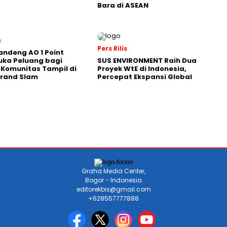
Bara di ASEAN
s
Pers Rilis
andeng AO 1 Point
uka Peluang bagi
SUS ENVIRONMENT Raih Dua
 Komunitas Tampil di
Proyek WtE di Indonesia,
Grand Slam
Percepat Ekspansi Global
Graha Media Center,
Bogor - Indonesia
editorekbis@gmail.com
+628557777888