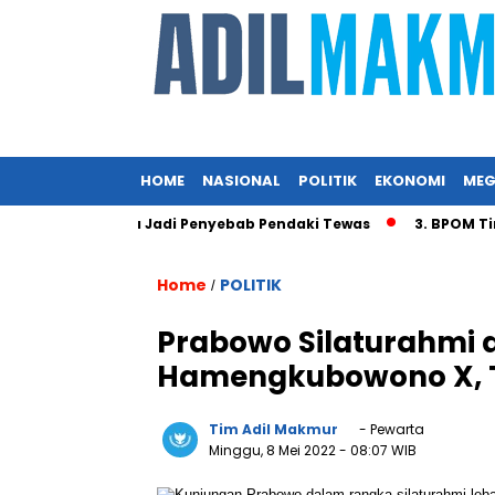
HOME
NASIONAL
POLITIK
EKONOMI
MEG
s Angin Diduga Jadi Penyebab Pendaki Tewas
3. BPOM Tinda
Home
POLITIK
/
Prabowo Silaturahmi d
Hamengkubowono X, Ti
Tim Adil Makmur
- Pewarta
Minggu, 8 Mei 2022
- 08:07 WIB