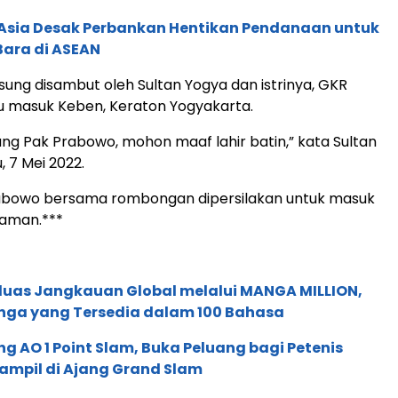
e Asia Desak Perbankan Hentikan Pendanaan untuk
Bara di ASEAN
ung disambut oleh Sultan Yogya dan istrinya, GKR
u masuk Keben, Keraton Yogyakarta.
ng Pak Prabowo, mohon maaf lahir batin,” kata Sultan
u, 7 Mei 2022.
abowo bersama rombongan dipersilakan untuk masuk
iaman.***
rluas Jangkauan Global melalui MANGA MILLION,
nga yang Tersedia dalam 100 Bahasa
g AO 1 Point Slam, Buka Peluang bagi Petenis
ampil di Ajang Grand Slam