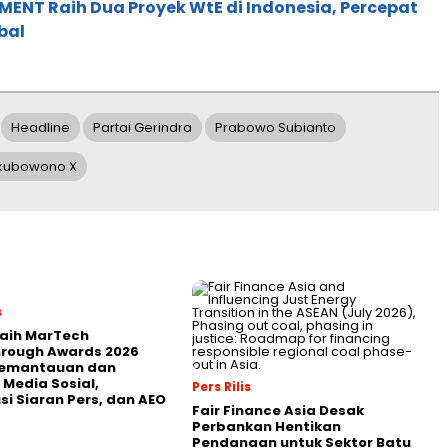
ENT Raih Dua Proyek WtE di Indonesia, Percepat
bal
Headline
Partai Gerindra
Prabowo Subianto
gkubowono X
s
Raih MarTech
hrough Awards 2026
Pemantauan dan
 Media Sosial,
Pers Rilis
usi Siaran Pers, dan AEO
Fair Finance Asia Desak
Perbankan Hentikan
Pendanaan untuk Sektor Batu