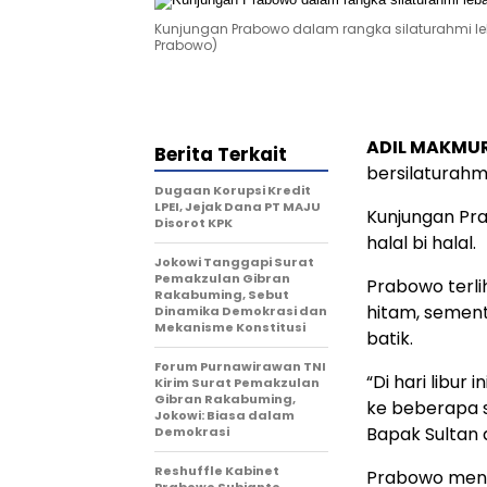
Kunjungan Prabowo dalam rangka silaturahmi leba
Prabowo)
ADIL MAKMUR
Berita Terkait
bersilaturah
Dugaan Korupsi Kredit
LPEI, Jejak Dana PT MAJU
Kunjungan Pra
Disorot KPK
halal bi halal.
Jokowi Tanggapi Surat
Pemakzulan Gibran
Prabowo terl
Rakabuming, Sebut
hitam, semen
Dinamika Demokrasi dan
Mekanisme Konstitusi
batik.
Forum Purnawirawan TNI
“Di hari libur
Kirim Surat Pemakzulan
Gibran Rakabuming,
ke beberapa s
Jokowi: Biasa dalam
Bapak Sultan 
Demokrasi
Reshuffle Kabinet
Prabowo meng