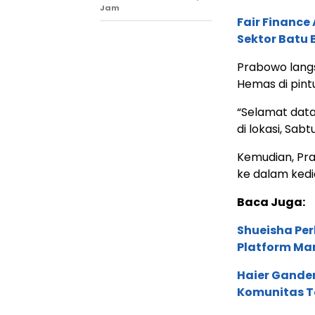
Jam
Fair Financ
Sektor Batu 
Prabowo langs
Hemas di pint
“Selamat data
di lokasi, Sabt
Kemudian, Pr
ke dalam ked
Baca Juga:
Shueisha Pe
Platform Ma
Haier Ganden
Komunitas T