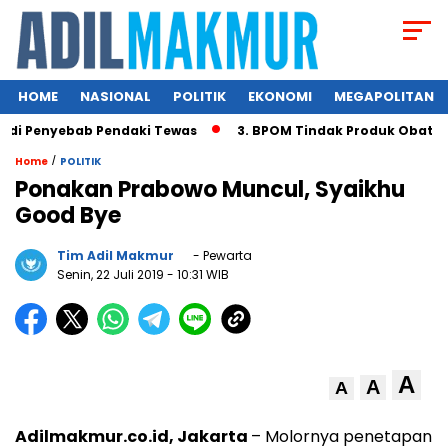
HOME
NASIONAL
POLITIK
EKONOMI
MEGAPOLITAN
di Penyebab Pendaki Tewas
3. BPOM Tindak Produk Obat Bah
/
Home
POLITIK
Ponakan Prabowo Muncul, Syaikhu
Good Bye
Tim Adil Makmur
- Pewarta
Senin, 22 Juli 2019
- 10:31 WIB
A
A
A
Adilmakmur.co.id, Jakarta
– Molornya penetapan