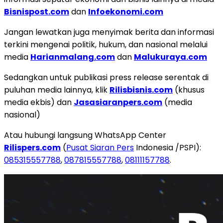
Bisnispost.com
dan
Infoekonomi.com
Jangan lewatkan juga menyimak berita dan informasi
terkini mengenai politik, hukum, dan nasional melalui
media
Harianmalang.com
dan
Malukuraya.com
Sedangkan untuk publikasi press release serentak di
puluhan media lainnya, klik
Rilisbisnis.com
(khusus
media ekbis) dan
Jasasiaranpers.com
(media
nasional)
Atau hubungi langsung WhatsApp Center
Rilispers.com
(
Pusat Siaran Pers
Indonesia /PSPI):
085315557788
,
087815557788
,
08111157788
.