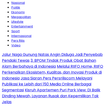
Nasional
Politik
Ekonomi
Megapolitan
Lifestyle
Entertainment
Sport
Internasional
Pers Rilis
Video
Jalur Naga Gunung Natas Angin Diduga Jadi Penyebab
Pendaki Tewas
3. BPOM Tindak Produk Obat Bahan
Alam Berbahaya di Indonesia
Melalui RIIFO Home, RIIFO
Perkenalkan Ekosistem, Kualitas, dan Inovasi Produk di
Indonesia
Jasa Siaran Pers Persriliscom Melayani
Publikasi ke Lebih dari 150 Media Online Berbagai
Segmentasi
Kisruh Apartemen Puri Park View: Di Balik
Dinding Mewah, Layanan Rusak dan Kepemilikan Tak
Jelas