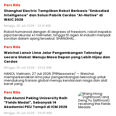
Pers Rilis
Shanghai Electric Tampilkan Robot Berbasis “Embodied
Intelligence” dan Solusi Pabrik Cerdas “AI-Native” di
WAIC 2026
Minggu, 26 Juli 2026 - 23:41 WIB
Robot humanoid dengan 41 degrees of freedom, robot inspeksi
pipa berakurasi ±1 milimeter, hingga 51 agen AI industri menjadi
sorotan dalam ajang tersebut. SHANGHAI,…
Pers Rilis
Weichai Lansir Lima Jalur Pengembangan Teknologi
secara Global: Menuju Masa Depan yang Lebih Hijau dan
Cerdas
Minggu, 26 Juli 2026 - 23:32 WIB
HANOI, Vietnam, 27 Juli 2026 /PRNewswire/ — Weichai
memperkenalkan lima jalur pengembangan teknologi untuk
mendukung transisi global menuju kendaraan niaga dan alat
berat yang…
Pers Rilis
Dua Alumni Peking University Raih
“Fields Medal”, Sebanyak 14
Akademisi PKU Tampil di ICM 2026
Minggu, 26 Juli 2026 - 09:35 WIB