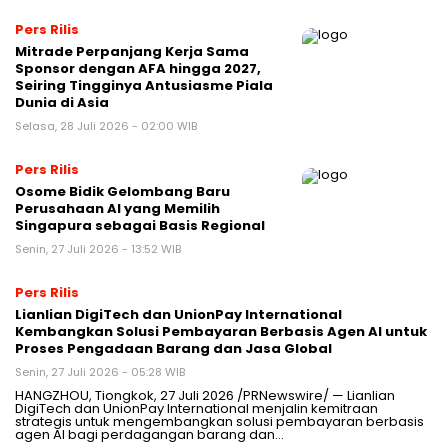
Pers Rilis
Mitrade Perpanjang Kerja Sama
Sponsor dengan AFA hingga 2027,
Seiring Tingginya Antusiasme Piala
Dunia di Asia
Selasa, 28 Juli 2026 - 02:00 WIB
Pers Rilis
Osome Bidik Gelombang Baru
Perusahaan AI yang Memilih
Singapura sebagai Basis Regional
Senin, 27 Juli 2026 - 13:52 WIB
Pers Rilis
Lianlian DigiTech dan UnionPay International
Kembangkan Solusi Pembayaran Berbasis Agen AI untuk
Proses Pengadaan Barang dan Jasa Global
Senin, 27 Juli 2026 - 05:28 WIB
HANGZHOU, Tiongkok, 27 Juli 2026 /PRNewswire/ — Lianlian
DigiTech dan UnionPay International menjalin kemitraan
strategis untuk mengembangkan solusi pembayaran berbasis
agen AI bagi perdagangan barang dan…