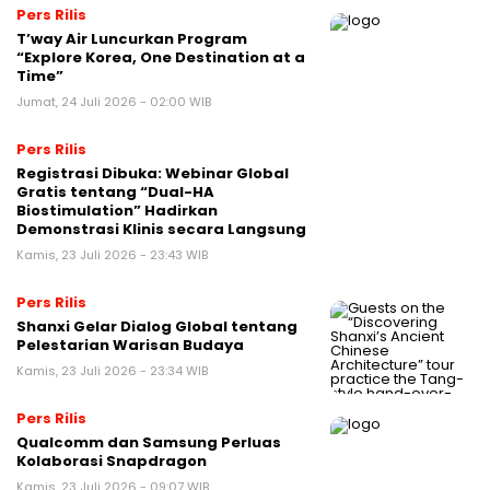
Pers Rilis
T’way Air Luncurkan Program
“Explore Korea, One Destination at a
Time”
Jumat, 24 Juli 2026 - 02:00 WIB
Pers Rilis
Registrasi Dibuka: Webinar Global
Gratis tentang “Dual-HA
Biostimulation” Hadirkan
Demonstrasi Klinis secara Langsung
Kamis, 23 Juli 2026 - 23:43 WIB
Pers Rilis
Shanxi Gelar Dialog Global tentang
Pelestarian Warisan Budaya
Kamis, 23 Juli 2026 - 23:34 WIB
Pers Rilis
Qualcomm dan Samsung Perluas
Kolaborasi Snapdragon
Kamis, 23 Juli 2026 - 09:07 WIB