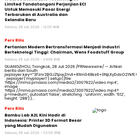
Limited Tandatangani Perjanjian ECI
Untuk Memasuki Pasar Energi
Terbarukan di Australia dan
Selandia Baru
Selasa, 28 Juli 2026 - 12:00 WIB
Pers Rilis
Pertanian Modern Bertransformasi Menjadi Industri
Berteknologi Tinggi: Chairman, Wens Foodstuff Group
Selasa, 28 Juli 2026 - 04:58 WIB
GUANGZHOU, Tiongkok, 28 Juli 2026 /PRNewswire/ — Artikel
berita dari South:
jwplayer.key=”3Fznr2BGJZtpwZmA+81lm048ks6+0NjLXyDdsO2YkfE
jwplayer(‘myplayer1’).setup({file:
‘https://mma.prnasia.com/media2/3007922/video.mp4’,
image:
‘https://mma.prnasia.com/media2/3007922/video.mp4?
p=medium’, autostart:’false’, stretching : ‘uniform’, width: ‘512’,
height: ‘288’});…
Pers Rilis
Bambu Lab A2L Kini Hadir di
Indonesia: Printer 3D Format Besar
yang Mudah Digunakan
Selasa, 28 Juli 2026 - 02:00 WIB