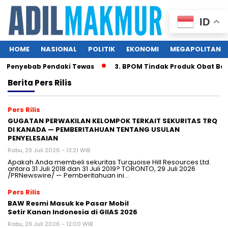
ID
HOME
NASIONAL
POLITIK
EKONOMI
MEGAPOLITAN
 Penyebab Pendaki Tewas
3. BPOM Tindak Produk Obat Bahan
Berita
Pers Rilis
Pers Rilis
GUGATAN PERWAKILAN KELOMPOK TERKAIT SEKURITAS TRQ
DI KANADA — PEMBERITAHUAN TENTANG USULAN
PENYELESAIAN
Rabu, 29 Juli 2026 - 13:21 WIB
Apakah Anda membeli sekuritas Turquoise Hill Resources Ltd.
antara 31 Juli 2018 dan 31 Juli 2019? TORONTO, 29 Juli 2026
/PRNewswire/ — Pemberitahuan ini…
Pers Rilis
BAW Resmi Masuk ke Pasar Mobil
Setir Kanan Indonesia di GIIAS 2026
Rabu, 29 Juli 2026 - 12:00 WIB