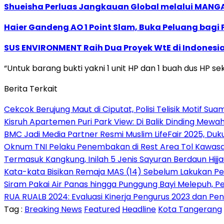
Shueisha Perluas Jangkauan Global melalui MANGA
Haier Gandeng AO 1 Point Slam, Buka Peluang bagi
SUS ENVIRONMENT Raih Dua Proyek WtE di Indonesia
“Untuk barang bukti yakni 1 unit HP dan 1 buah dus HP s
Berita Terkait
Cekcok Berujung Maut di Ciputat, Polisi Telisik Motif Suam
Kisruh Apartemen Puri Park View: Di Balik Dinding Mewa
BMC Jadi Media Partner Resmi Muslim LifeFair 2025, Duku
Oknum TNI Pelaku Penembakan di Rest Area Tol Kawasa
Termasuk Kangkung, Inilah 5 Jenis Sayuran Berdaun Hijj
Kata-kata Bisikan Remaja MAS (14) Sebelum Lakukan P
Siram Pakai Air Panas hingga Punggung Bayi Melepuh, 
RUA RUALB 2024: Evaluasi Kinerja Pengurus 2023 dan P
Tag :
Breaking News
Featured
Headline
Kota Tangerang