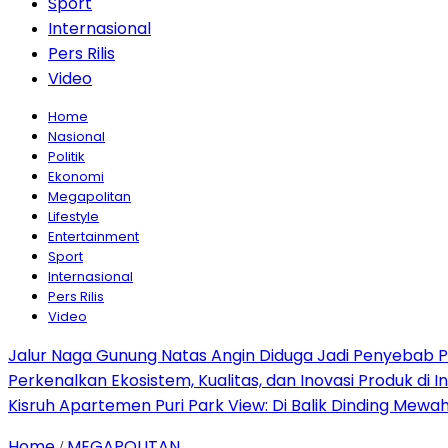
Sport
Internasional
Pers Rilis
Video
Home
Nasional
Politik
Ekonomi
Megapolitan
Lifestyle
Entertainment
Sport
Internasional
Pers Rilis
Video
Jalur Naga Gunung Natas Angin Diduga Jadi Penyebab 
Perkenalkan Ekosistem, Kualitas, dan Inovasi Produk di I
Kisruh Apartemen Puri Park View: Di Balik Dinding Mewa
Home
MEGAPOLITAN
/