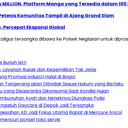
 MILLION, Platform Manga yang Tersedia dalam 100
 Petenis Komunitas Tampil di Ajang Grand Slam
, Percepat Ekspansi Global
ekaligus tersangka dibawa ke Polsek Neglasari untuk dipro
i Bunuh Istri
h, Layanan Rusak dan Kepemilikan Tak Jelas
ng Promosi Industri Halal di Bogor
n Tangerang akan Ditindak Sesuai Hukum yang Berlaku
au yang Disaaranka Dikonsumsi Saat Kondisi Hujan
embunuhan Ayah dan Neneknya Diungkap Polisi
Pengasuh Daycare di Depok Jadi Tersangka
engesahan AD Jadi Fokus Utama Rapat di Mercure Ancol
mencuri ponsel
toko servis