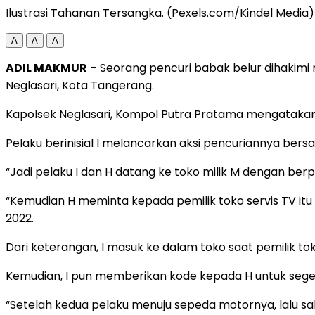
Ilustrasi Tahanan Tersangka. (Pexels.com/Kindel Media)
A
A
A
ADIL MAKMUR
– Seorang pencuri babak belur dihakimi 
Neglasari, Kota Tangerang.
Kapolsek Neglasari, Kompol Putra Pratama mengatakan p
Pelaku berinisial I melancarkan aksi pencuriannya ber
“Jadi pelaku I dan H datang ke toko milik M dengan b
“Kemudian H meminta kepada pemilik toko servis TV itu
2022.
Dari keterangan, I masuk ke dalam toko saat pemilik t
Kemudian, I pun memberikan kode kepada H untuk seger
“Setelah kedua pelaku menuju sepeda motornya, lalu sak