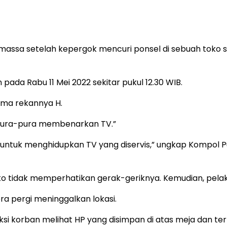
massa setelah kepergok mencuri ponsel di sebuah toko s
ada Rabu 11 Mei 2022 sekitar pukul 12.30 WIB.
sama rekannya H.
erpura-pura membenarkan TV.”
 untuk menghidupkan TV yang diservis,” ungkap Kompol P
oko tidak memperhatikan gerak-geriknya. Kemudian, pela
a pergi meninggalkan lokasi.
si korban melihat HP yang disimpan di atas meja dan ter