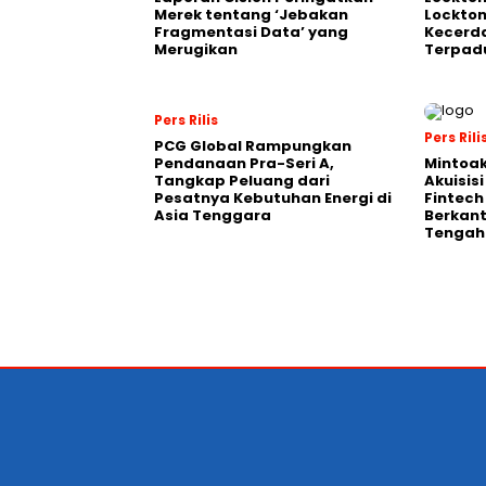
Merek tentang ‘Jebakan
Lockton
Fragmentasi Data’ yang
Kecerd
Merugikan
Terpadu
Pers Rilis
Pers Rili
PCG Global Rampungkan
Pendanaan Pra-Seri A,
Mintoa
Tangkap Peluang dari
Akuisis
Pesatnya Kebutuhan Energi di
Fintech
Asia Tenggara
Berkant
Tengah