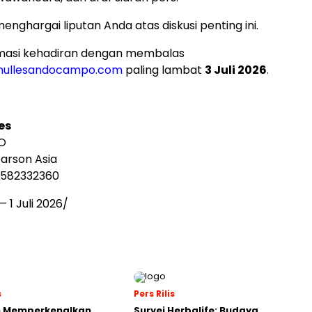
nghargai liputan Anda atas diskusi penting ini.
masi kehadiran dengan membalas
mullesandocampo.com
paling lambat
3 Juli 2026
.
es
 O
earson Asia
6582332360
 —
1 Juli 2026
/
s
Pers Rilis
n Memperkenalkan
Survei Herbalife: Budaya