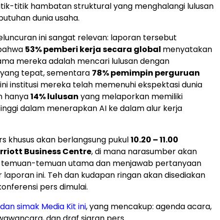
ik-titik hambatan struktural yang menghalangi lulusan
utuhan dunia usaha.
ncuran ini sangat relevan: laporan tersebut
bahwa
53% pemberi kerja secara global
menyatakan
ama mereka adalah mencari lulusan dengan
 yang tepat, sementara
78% pemimpin perguruan
i institusi mereka telah memenuhi ekspektasi dunia
n hanya
14% lulusan
yang melaporkan memiliki
nggi dalam menerapkan AI ke dalam alur kerja
rs khusus akan berlangsung pukul
10.20 – 11.00
riott Business Centre
, di mana narasumber akan
temuan-temuan utama dan menjawab pertanyaan
 laporan ini. Teh dan kudapan ringan akan disediakan
onferensi pers dimulai.
dan simak Media Kit in
i
, yang mencakup: agenda acara,
wancara, dan draf siaran pers.