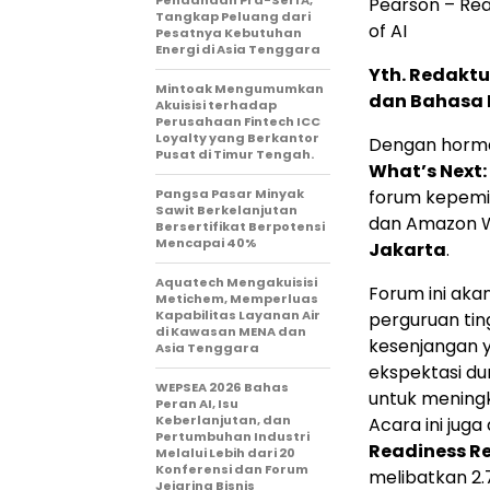
Pendanaan Pra-Seri A,
Pearson – Rea
Tangkap Peluang dari
of AI
Pesatnya Kebutuhan
Energi di Asia Tenggara
Yth. Redaktu
Mintoak Mengumumkan
dan Bahasa 
Akuisisi terhadap
Perusahaan Fintech ICC
Loyalty yang Berkantor
Dengan horma
Pusat di Timur Tengah.
What’s Next: 
Pangsa Pasar Minyak
forum kepemi
Sawit Berkelanjutan
dan Amazon W
Bersertifikat Berpotensi
Mencapai 40%
Jakarta
.
Aquatech Mengakuisisi
Forum ini ak
Metichem, Memperluas
Kapabilitas Layanan Air
perguruan tin
di Kawasan MENA dan
kesenjangan y
Asia Tenggara
ekspektasi dun
WEPSEA 2026 Bahas
untuk meningk
Peran AI, Isu
Keberlanjutan, dan
Acara ini jug
Pertumbuhan Industri
Readiness R
Melalui Lebih dari 20
Konferensi dan Forum
melibatkan 2.
Jejaring Bisnis