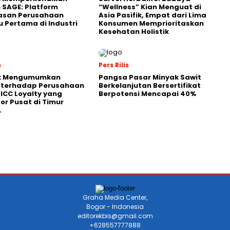
 SAGE: Platform
“Wellness” Kian Menguat di
asan Perusahaan
Asia Pasifik, Empat dari Lima
 Pertama di Industri
Konsumen Memprioritaskan
Kesehatan Holistik
s
Pers Rilis
k Mengumumkan
Pangsa Pasar Minyak Sawit
i terhadap Perusahaan
Berkelanjutan Bersertifikat
 ICC Loyalty yang
Berpotensi Mencapai 40%
or Pusat di Timur
.
Graha Media Center,
Bogor - Indonesia
editorekbis@gmail.com
+628557777888