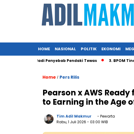
HOME
NASIONAL
POLITIK
EKONOMI
MEG
gin Diduga Jadi Penyebab Pendaki Tewas
3. BPOM Tindak P
Home
Pers Rilis
/
Pearson x AWS Ready f
to Earning in the Age o
Tim Adil Makmur
- Pewarta
Rabu, 1 Juli 2026
- 03:00 WIB