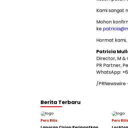
Kami sangat me
Mohon konfir
ke
patricia@
Hormat kami,
Patricia Mull
Director, M &
PR Partner, P
WhatsApp: +
/PRNewswire
Berita Terbaru
Pers Rilis
Pers Rili
Laporan Cision Peringatkan
Lockto