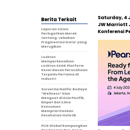
Saturday, 4 
Berita Terkait
JW Marriott 
Laporan Cision
Konferensi Pe
Peringatkan Merek
tentang ‘Jebakan
Fragmentasi Data’ yang
Merugikan
Lockton
Memperkenalkan
Lockton SAGE: Platform
Kecerdasan Perusahaan
Terpadu Pertama di
Industri
Survei Herbalife: Budaya
“Wellness” Kian
Menguat di Asia Pasifik,
Empat dari Lima
Konsumen
Memprioritaskan
Kesehatan Holistik
PCG Global Rampungkan