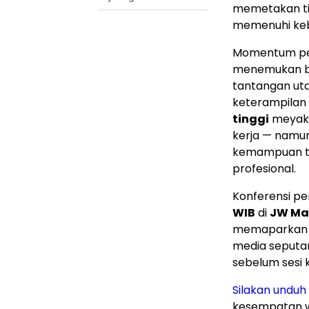
memetakan tit
memenuhi keb
Momentum pelu
menemukan 
tantangan ut
keterampilan
tinggi
meyakin
kerja — namu
kemampuan ti
profesional.
Konferensi pe
WIB
di
JW Mar
memaparkan 
media seputar
sebelum sesi k
Silakan unduh 
kesempatan wa