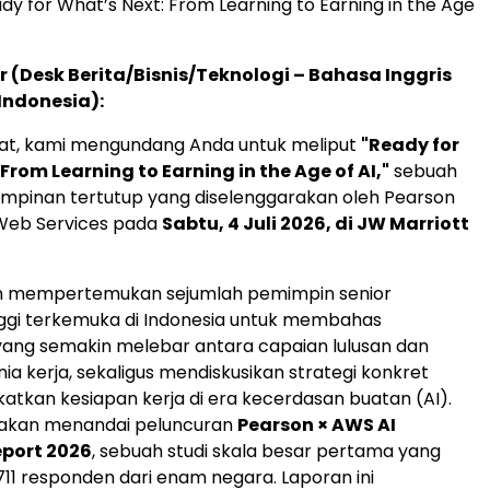
dy for What’s Next: From Learning to Earning in the Age
r (Desk Berita/Bisnis/Teknologi – Bahasa Inggris
Indonesia):
t, kami mengundang Anda untuk meliput
"Ready for
From Learning to Earning in the Age of AI,"
sebuah
mpinan tertutup yang diselenggarakan oleh Pearson
eb Services pada
Sabtu, 4 Juli 2026, di JW Marriott
an mempertemukan sejumlah pemimpin senior
ggi terkemuka di Indonesia untuk membahas
ang semakin melebar antara capaian lulusan dan
ia kerja, sekaligus mendiskusikan strategi konkret
atkan kesiapan kerja di era kecerdasan buatan (AI).
a akan menandai peluncuran
Pearson × AWS AI
eport 2026
, sebuah studi skala besar pertama yang
711 responden dari enam negara. Laporan ini