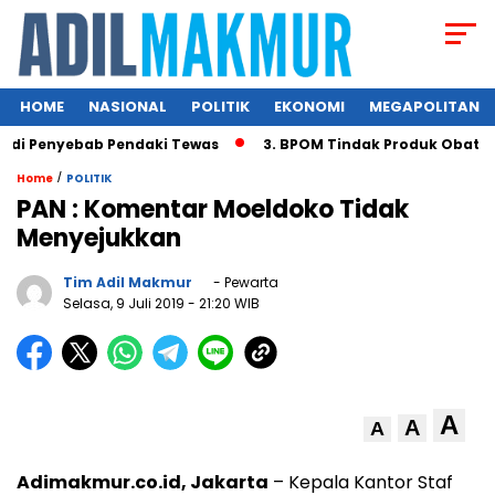
HOME
NASIONAL
POLITIK
EKONOMI
MEGAPOLITAN
di Penyebab Pendaki Tewas
3. BPOM Tindak Produk Obat Bah
/
Home
POLITIK
PAN : Komentar Moeldoko Tidak
Menyejukkan
Tim Adil Makmur
- Pewarta
Selasa, 9 Juli 2019
- 21:20 WIB
A
A
A
Adimakmur.co.id, Jakarta
– Kepala Kantor Staf