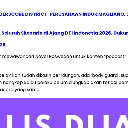
NDERSCORE DISTRICT, PERUSAHAAN INDUK MAGLIANO
Seluruh Skenario di Ajang DTI Indonesia 2026, Duk
026
pat mewawancari Novel Baswedan untuk konten “podcas
la? kan sudah dikasih perlidungan, ada ‘body guard’, s
 nangkep kalau pelaku belum diungkap akan terjadi peny
m acara yang sama.