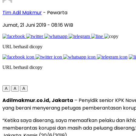
Tim Adil Makmur
- Pewarta
Jumat, 21 Juni 2019
- 08:16 WIB
URL berhasil dicopy
URL berhasil dicopy
A
A
A
Adilmakmur.co.id, Jakarta
– Penyidik senior KPK No
yang berani menyerang petugas pemberantasan koru
“Ketika saya diserang, saya memaafkan pelaku dan ikh
memberantas korupsi dan masih ada peluang diserang,”
Jakarta, Kamis (20/6/2019).