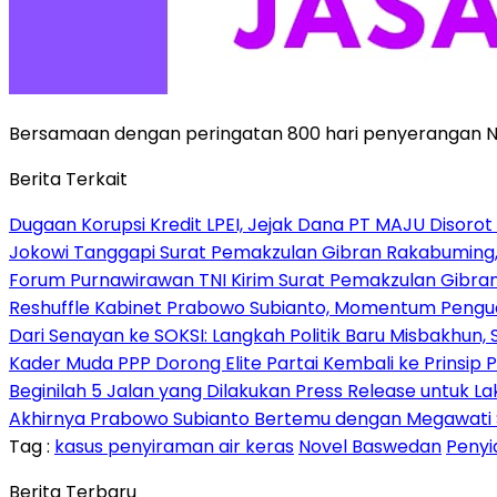
Bersamaan dengan peringatan 800 hari penyerangan Novel
Berita Terkait
Dugaan Korupsi Kredit LPEI, Jejak Dana PT MAJU Disorot
Jokowi Tanggapi Surat Pemakzulan Gibran Rakabuming,
Forum Purnawirawan TNI Kirim Surat Pemakzulan Gibra
Reshuffle Kabinet Prabowo Subianto, Momentum Pengu
Dari Senayan ke SOKSI: Langkah Politik Baru Misbakhun
Kader Muda PPP Dorong Elite Partai Kembali ke Prinsi
Beginilah 5 Jalan yang Dilakukan Press Release untuk L
Akhirnya Prabowo Subianto Bertemu dengan Megawati Soek
Tag :
kasus penyiraman air keras
Novel Baswedan
Penyi
Berita Terbaru