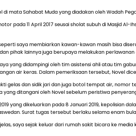
vel di mata Sahabat Muda yang diadakan oleh Wadah Peg
r pada 11 April 2017 seusai sholat subuh di Masjid Al-Ih
 seperti saya membiarkan kawan-kawan masih bisa dise
 dan pihak lainnya juga berupaya melakukan perlawanan d
 Jaya yang didampingi oleh tim asistensi ahli atau tim ga
ngan air keras. Dalam pemeriksaan tersebut, Novel dice
 gelas dan sidik jari dan juga botol tempat air, nomor 
 yang ditangani oleh Novel sebelum peristiwa penyeranga
2019 yang dikeluarkan pada 8 Januari 2019, kepolisian d
swedan. Surat tugas tersebut berlaku selama enam bulan 
elas, saya sejak keluar dari rumah sakit bicara ke media 