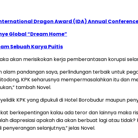
International Dragon Award (IDA) Annual Conference
anye Global “Dream Home”
lam Sebuah Karya Puitis
maka akan merisikokan kerja pemberantasan korupsi sela
alam pandangan saya, perlindungan terbaik untuk pegawa
 ditodong, KPK seharusnya mempermasalahkan itu dan mem
kukan,” tambah Novel.
yelidik KPK yang dipukuli di Hotel Borobudur maupun p
akat berkepentingan kalau ada teror dan lainnya maka ri
alah diapresiasi apakah dia akan berbuat lagi atau tidak? 
di penyerangan selanjutnya,” jelas Novel.