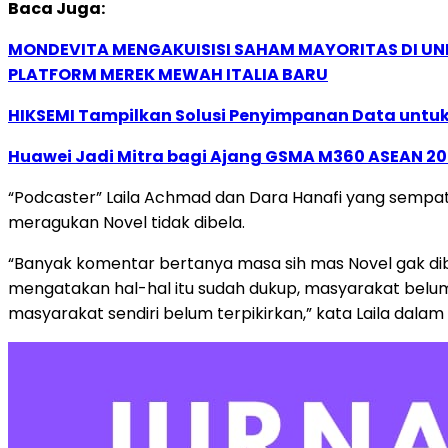
Baca Juga:
MONDEVITA MENGAKUISISI SAHAM MAYORITAS DI U
PLATFORM MEREK MEWAH ITALIA BARU
HIKSEMI Tampilkan Solusi Penyimpanan Data untuk 
Huawei Jadi Mitra bagi Ajang GSMA M360 ASEAN 2
“Podcaster” Laila Achmad dan Dara Hanafi yang sem
meragukan Novel tidak dibela.
“Banyak komentar bertanya masa sih mas Novel gak dibe
mengatakan hal-hal itu sudah dukup, masyarakat belum
masyarakat sendiri belum terpikirkan,” kata Laila dala