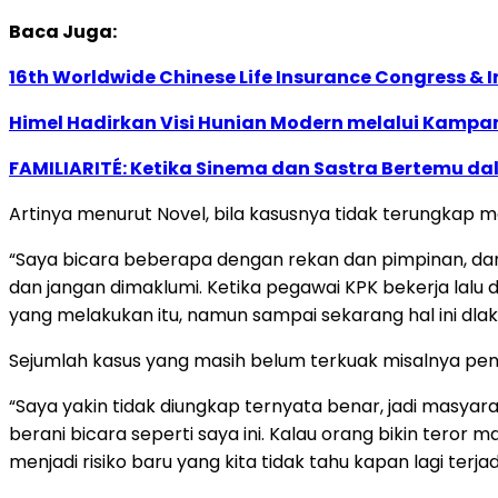
Baca Juga:
16th Worldwide Chinese Life Insurance Congress & 
Himel Hadirkan Visi Hunian Modern melalui Kamp
FAMILIARITÉ: Ketika Sinema dan Sastra Bertemu da
Artinya menurut Novel, bila kasusnya tidak terungkap 
“Saya bicara beberapa dengan rekan dan pimpinan, dan 
dan jangan dimaklumi. Ketika pegawai KPK bekerja lalu
yang melakukan itu, namun sampai sekarang hal ini dla
Sejumlah kasus yang masih belum terkuak misalnya pen
“Saya yakin tidak diungkap ternyata benar, jadi masyar
berani bicara seperti saya ini. Kalau orang bikin teror m
menjadi risiko baru yang kita tidak tahu kapan lagi terja