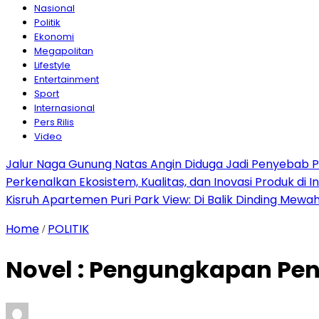
Nasional
Politik
Ekonomi
Megapolitan
Lifestyle
Entertainment
Sport
Internasional
Pers Rilis
Video
Jalur Naga Gunung Natas Angin Diduga Jadi Penyebab 
Perkenalkan Ekosistem, Kualitas, dan Inovasi Produk di I
Kisruh Apartemen Puri Park View: Di Balik Dinding Mewa
Home
POLITIK
/
Novel : Pengungkapan Pe