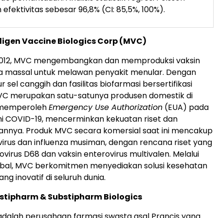
efektivitas sebesar 96,8% (CI: 85,5%, 100%).
igen Vaccine Biologics Corp (MVC)
 2012, MVC mengembangkan dan memproduksi vaksin
ra massal untuk melawan penyakit menular. Dengan
ur sel canggih dan fasilitas biofarmasi bersertifikasi
VC merupakan satu-satunya produsen domestik di
 memperoleh
Emergency Use Authorization
(EUA) pada
 COVID-19, mencerminkan kekuatan riset dan
nya. Produk MVC secara komersial saat ini mencakup
virus dan influenza musiman, dengan rencana riset yang
ovirus D68 dan vaksin enterovirus multivalen. Melalui
obal, MVC berkomitmen menyediakan solusi kesehatan
g inovatif di seluruh dunia.
stipharm & Substipharm Biologics
dalah perusahaan farmasi swasta asal Prancis yang