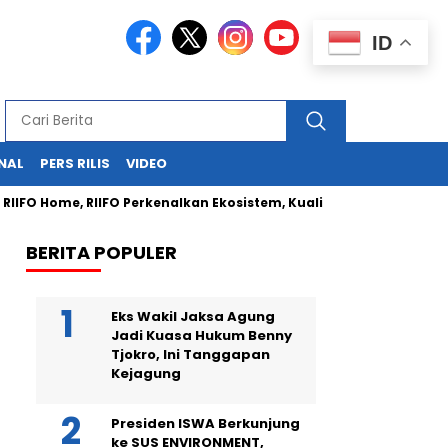
ID
NAL
PERS RILIS
VIDEO
O Home, RIIFO Perkenalkan Ekosistem, Kualitas, dan Inovasi Produk
BERITA POPULER
Eks Wakil Jaksa Agung
Jadi Kuasa Hukum Benny
Tjokro, Ini Tanggapan
Kejagung
Presiden ISWA Berkunjung
ke SUS ENVIRONMENT,