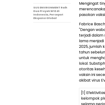
Mengingat tin
SUS ENVIRONMENT Raih
merencanakan
Dua Proyek WtE di
pasokan vaksin
Indonesia, Percepat
Ekspansi Global
Fabrice Basch
"Dengan wabah
terjadi dalam
lama menjadi 
2025, jumlah 
tahun sebelu
untuk menghad
lokal. Substi
otoritas kese
vaksin ini se
akibat virus EV
[1] Efektivit
kelompok pla
selama perio