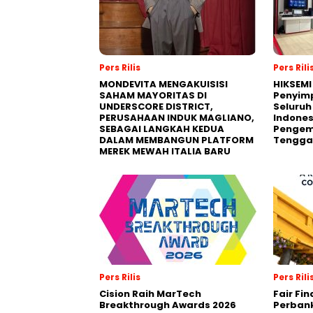
Pers Rilis
Pers Rili
MONDEVITA MENGAKUISISI
HIKSEMI
SAHAM MAYORITAS DI
Penyim
UNDERSCORE DISTRICT,
Seluruh
PERUSAHAAN INDUK MAGLIANO,
Indones
SEBAGAI LANGKAH KEDUA
Pengemb
DALAM MEMBANGUN PLATFORM
Tengga
MEREK MEWAH ITALIA BARU
Pers Rilis
Pers Rili
Cision Raih MarTech
Fair Fi
Breakthrough Awards 2026
Perban