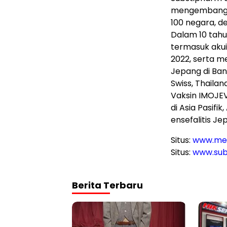
mengembangka
100 negara, d
Dalam 10 tahun
termasuk akuis
2022, serta m
Jepang di Ban
Swiss, Thaila
Vaksin IMOJEV®
di Asia Pasifi
ensefalitis Je
Situs:
www.me
Situs:
www.sub
Berita Terbaru