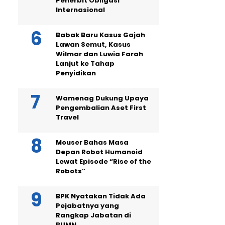
Penerbit Obligasi
Internasional
Babak Baru Kasus Gajah
Lawan Semut, Kasus
Wilmar dan Luwia Farah
Lanjut ke Tahap
Penyidikan
Wamenag Dukung Upaya
Pengembalian Aset First
Travel
Mouser Bahas Masa
Depan Robot Humanoid
Lewat Episode “Rise of the
Robots”
BPK Nyatakan Tidak Ada
Pejabatnya yang
Rangkap Jabatan di
BUMN