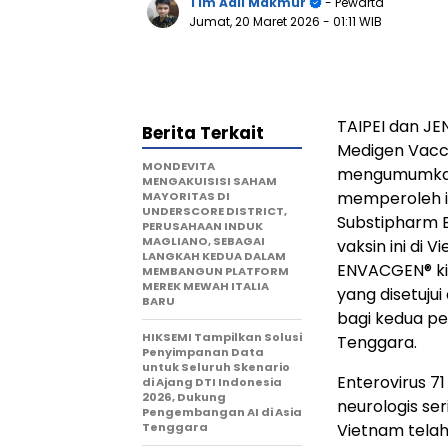
Tim Adil Makmur
- Pewarta
Jumat, 20 Maret 2026
- 01:11 WIB
TAIPEI dan JE
Berita Terkait
Medigen Vacci
MONDEVITA
mengumumkan, 
MENGAKUISISI SAHAM
memperoleh iz
MAYORITAS DI
UNDERSCORE DISTRICT,
Substipharm 
PERUSAHAAN INDUK
MAGLIANO, SEBAGAI
vaksin ini di 
LANGKAH KEDUA DALAM
ENVACGEN® ki
MEMBANGUN PLATFORM
MEREK MEWAH ITALIA
yang disetuju
BARU
bagi kedua pe
HIKSEMI Tampilkan Solusi
Tenggara.
Penyimpanan Data
untuk Seluruh Skenario
Enterovirus 
di Ajang DTI Indonesia
2026, Dukung
neurologis se
Pengembangan AI di Asia
Tenggara
Vietnam telah