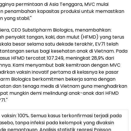
gginya permintaan di Asia Tenggara, MVC mulai
 penambahan kapasitas produksi untuk memastikan
 yang stabil."
iera, CEO Substipharm Biologics, menambahkan:
 penyakit tangan, kaki, dan mulut (HFMD) yang terus
 skala besar selama satu dekade terakhir, EV71 telah
tantangan serius bagi kesehatan anak di Vietnam. Pada
kasus HFMD tercatat 107.249, meningkat 28,9% dari
mnya. Kami menyambut baik kemitraan dengan MVC
irkan vaksin inovatif pertama di kelasnya ke pasar
pharm Biologics berkomitmen bekerja sama dengan
hatan dan tenaga medis di Vietnam guna menghadirkan
cepat mungkin demi melindungi anak-anak dari HFMD
71."
as vaksin: 100%. Semua kasus terkonfirmasi terjadi pada
sebo, tanpa infeksi pada kelompok yang divaksin
de pemantauan. Analisis statistik regresi Poisson