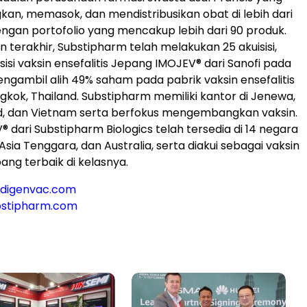
n, memasok, dan mendistribusikan obat di lebih dari
engan portofolio yang mencakup lebih dari 90 produk.
 terakhir, Substipharm telah melakukan 25 akuisisi,
isi vaksin ensefalitis Jepang IMOJEV® dari Sanofi pada
engambil alih 49% saham pada pabrik vaksin ensefalitis
gkok, Thailand. Substipharm memiliki kantor di Jenewa,
nd, dan Vietnam serta berfokus mengembangkan vaksin.
 dari Substipharm Biologics telah tersedia di 14 negara
k, Asia Tenggara, dan Australia, serta diakui sebagai vaksin
pang terbaik di kelasnya.
digenvac.com
stipharm.com