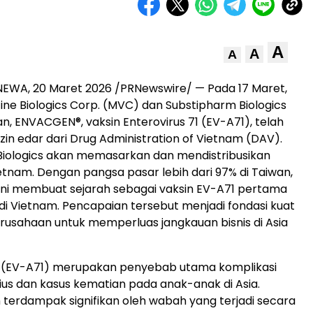
A
A
A
NEWA, 20 Maret 2026 /PRNewswire/ — Pada 17 Maret,
ne Biologics Corp. (MVC) dan Substipharm Biologics
ENVACGEN®, vaksin Enterovirus 71 (EV-A71), telah
in edar dari Drug Administration of Vietnam (DAV).
Biologics akan memasarkan dan mendistribusikan
Vietnam. Dengan pangsa pasar lebih dari 97% di Taiwan,
ni membuat sejarah sebagai vaksin EV-A71 pertama
i di Vietnam. Pencapaian tersebut menjadi fondasi kuat
rusahaan untuk memperluas jangkauan bisnis di Asia
71 (EV-A71) merupakan penyebab utama komplikasi
rius dan kasus kematian pada anak-anak di Asia.
 terdampak signifikan oleh wabah yang terjadi secara