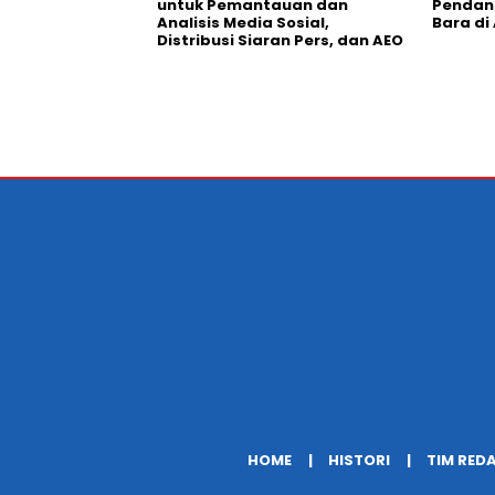
untuk Pemantauan dan
Pendana
Analisis Media Sosial,
Bara di
Distribusi Siaran Pers, dan AEO
HOME
HISTORI
TIM RED