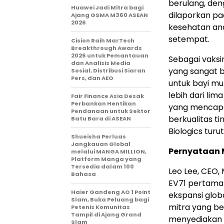
berulang, den
Huawei Jadi Mitra bagi
dilaporkan pa
Ajang GSMA M360 ASEAN
2026
kesehatan an
setempat.
Cision Raih MarTech
Breakthrough Awards
2026 untuk Pemantauan
Sebagai vaks
dan Analisis Media
yang sangat ba
Sosial, Distribusi Siaran
Pers, dan AEO
untuk bayi mul
lebih dari li
Fair Finance Asia Desak
Perbankan Hentikan
yang mencapai
Pendanaan untuk Sektor
berkualitas t
Batu Bara di ASEAN
Biologics tur
Shueisha Perluas
Jangkauan Global
Pernyataan
melalui MANGA MILLION,
Platform Manga yang
Tersedia dalam 100
Leo Lee, CEO,
Bahasa
EV71 pertama
Haier Gandeng AO 1 Point
ekspansi glo
Slam, Buka Peluang bagi
mitra yang be
Petenis Komunitas
Tampil di Ajang Grand
menyediakan v
Slam