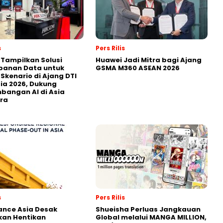
s
Pers Rilis
 Tampilkan Solusi
Huawei Jadi Mitra bagi Ajang
panan Data untuk
GSMA M360 ASEAN 2026
 Skenario di Ajang DTI
ia 2026, Dukung
angan AI di Asia
ra
s
Pers Rilis
nance Asia Desak
Shueisha Perluas Jangkauan
kan Hentikan
Global melalui MANGA MILLION,