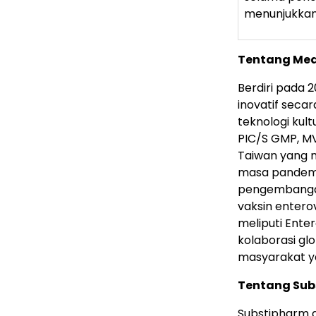
menunjukkan 
Tentang Med
Berdiri pada
inovatif seca
teknologi kult
PIC/S GMP, M
Taiwan yang
masa pandemi
pengembangan
vaksin entero
meliputi Enter
kolaborasi gl
masyarakat yan
Tentang Sub
Substipharm a