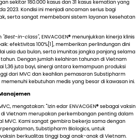
gan sekitar 180.000 kasus dan 31 kasus kematian yang
da 2023. Kondisi ini menjadi ancaman serius bagi
ak, serta sangat membebani sistem layanan kesehatan
in
"Best-in-class"
, ENVACGEN® menunjukkan kinerja klinis
ik: efektivitas 100%
[1]
, memberikan perlindungan dini
ai usia dua bulan, serta imunitas jangka panjang selama
ma tahun. Dengan jumlah kelahiran tahunan di Vietnam
 1,36 juta bayi, sinergi antara kemampuan produksi
inggi dari MVC dan keahlian pemasaran Substipharm
ut memenuhi kebutuhan medis yang besar di kawasan ini.
 Manajemen
 MVC, mengatakan: "Izin edar ENVACGEN® sebagai vaksin
 di Vietnam merupakan perkembangan penting dalam
bal MVC. Kami sangat gembira bekerja sama dengan
rpengalaman, Substipharm Biologics, untuk
aksin berkualitas tinggi bagi anak-anak di Vietnam.