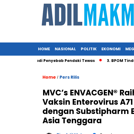
HOME
NASIONAL
POLITIK
EKONOMI
MEG
gin Diduga Jadi Penyebab Pendaki Tewas
3. BPOM Tindak Pr
Home
Pers Rilis
/
MVC’s ENVACGEN® Raih
Vaksin Enterovirus A7
dengan Substipharm Bi
Asia Tenggara