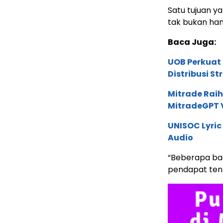
Satu tujuan ya
tak bukan han
Baca Juga:
UOB Perkuat
Distribusi St
Mitrade Raih
MitradeGPT V
UNISOC Lyri
Audio
“Beberapa bag
pendapat ten