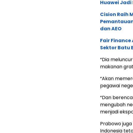
Huawei Jadi
Cision Raih
Pemantauan d
dan AEO
Fair Financ
Sektor Batu 
“Dia meluncur
makanan grati
“Akan memera
pegawai neger
“Dan berenca
mengubah neg
menjadi ekspo
Prabowo juga
Indonesia tet