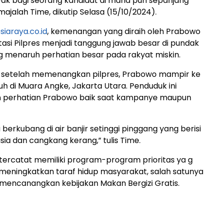
ak bagi seorang kandidat di mana pun sepanjang
 majalah Time, dikutip Selasa (15/10/2024).
siaraya.co.id
, kemenangan yang diraih oleh Prabowo
asi Pilpres menjadi tanggung jawab besar di pundak
 menaruh perhatian besar pada rakyat miskin.
, setelah memenangkan pilpres, Prabowo mampir ke
 di Muara Angke, Jakarta Utara. Penduduk ini
perhatian Prabowo baik saat kampanye maupun
berkubang di air banjir setinggi pinggang yang berisi
ia dan cangkang kerang,” tulis Time.
ercatat memiliki program-program prioritas ya g
 meningkatkan taraf hidup masyarakat, salah satunya
mencanangkan kebijakan Makan Bergizi Gratis.