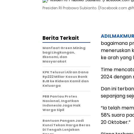
Presiden RI Prabowo Subianto. (Facebook.com @
ADILMAKMUR
Berita Terkait
bagaimana pre
Manfaat Green Mining
meneruskan k
bagi Lingkungan,
ke arah yang 
Ekonomi, dan
Masyarakat
Time mencata
KPK Telusuri Aliran Dana
2024 dengan m
Rp222 Miliar Kasus Bank
BJB ke Ridwan Kamil dan
Keluarga
Dan ini terba
sepanjang sej
PBB Pantau Protes
Nasional, Ingatkan
Indonesia Jaga Hak
“Ia telah meme
Warga Sipil
58% suara pad
Bantuan Pangan Jadi
20 Oktober.”
Kunci Tekan Harga Beras
Di Tengah Lonjakan