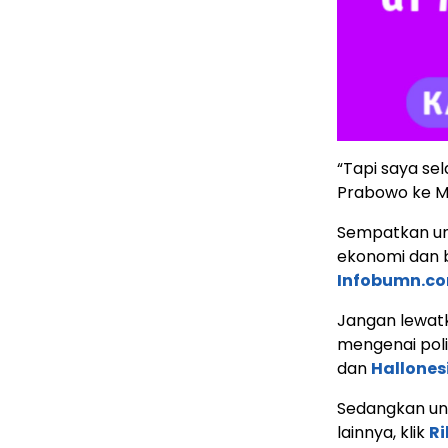
“Tapi saya se
Prabowo ke Ma
Sempatkan un
ekonomi dan b
Infobumn.c
Jangan lewatk
mengenai poli
dan
Hallones
Sedangkan unt
lainnya, klik
Ri