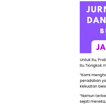
Untuk itu, Pr
itu Tiongkok 
“Kami mengho
peradaban ya
kekuatan besa
“Namun terka
sejati mereka