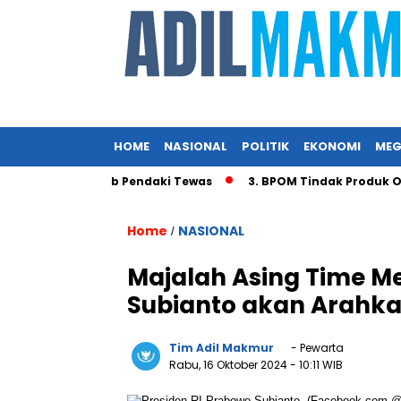
HOME
NASIONAL
POLITIK
EKONOMI
MEG
adi Penyebab Pendaki Tewas
3. BPOM Tindak Produk Obat Ba
Home
NASIONAL
/
Majalah Asing Time 
Subianto akan Arahka
Tim Adil Makmur
- Pewarta
Rabu, 16 Oktober 2024
- 10:11 WIB