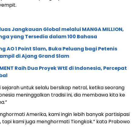
empit.
rluas Jangkauan Global melalui MANGA MILLION,
nga yang Tersedia dalam 100 Bahasa
g AO 1 Point Slam, Buka Peluang bagi Petenis
ampil di Ajang Grand Slam
ENT Raih Dua Proyek WtE di Indonesia, Percepat
bal
 sejarah untuk selalu bersikap netral, ketika seorang
nesia meninggalkan tradisi ini, dia membawa kita ke
a.”
nghormati Amerika, kami ingin lebih banyak partisipasi
ni, tapi kami juga menghormati Tiongkok.” kata Prabowo