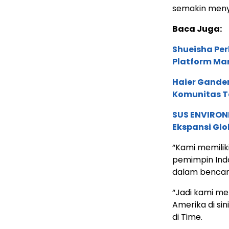
semakin meny
Baca Juga:
Shueisha Pe
Platform Ma
Haier Ganden
Komunitas T
SUS ENVIRONM
Ekspansi Glo
“Kami memiliki
pemimpin Indo
dalam bencan
“Jadi kami me
Amerika di si
di Time.