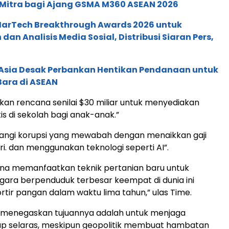
 Mitra bagi Ajang GSMA M360 ASEAN 2026
 MarTech Breakthrough Awards 2026 untuk
an Analisis Media Sosial, Distribusi Siaran Pers,
e Asia Desak Perbankan Hentikan Pendanaan untuk
Bara di ASEAN
kan rencana senilai $30 miliar untuk menyediakan
s di sekolah bagi anak-anak.”
ngi korupsi yang mewabah dengan menaikkan gaji
i. dan menggunakan teknologi seperti AI”.
na memanfaatkan teknik pertanian baru untuk
ara berpenduduk terbesar keempat di dunia ini
rtir pangan dalam waktu lima tahun,” ulas Time.
 menegaskan tujuannya adalah untuk menjaga
ap selaras, meskipun geopolitik membuat hambatan