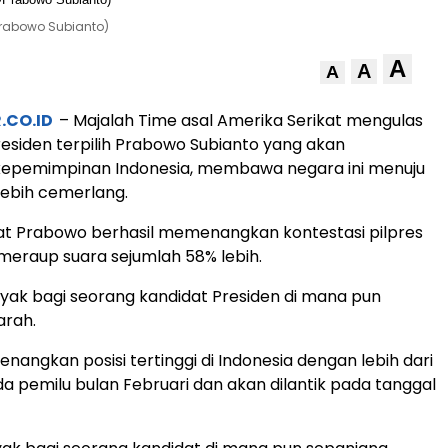
Prabowo Subianto)
A
A
A
.CO.ID
– Majalah Time asal Amerika Serikat mengulas
siden terpilih Prabowo Subianto yang akan
epemimpinan Indonesia, membawa negara ini menuju
lebih cemerlang.
t Prabowo berhasil memenangkan kontestasi pilpres
eraup suara sejumlah 58% lebih.
nyak bagi seorang kandidat Presiden di mana pun
arah.
nangkan posisi tertinggi di Indonesia dengan lebih dari
a pemilu bulan Februari dan akan dilantik pada tanggal