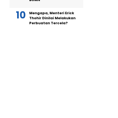
Mengapa, Menteri Erick
Thohir Dinilai Melakukan
Perbuatan Tercela?