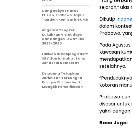
“Yang terbany
Pasar
sejarah,” ulas
Uang Rakyat Harus
Efisien, Prabowo Hapus
Dikutip
Indone
Tantiem Komisaris BUMN
dalam kontest
Angelica Tengker
Prabowo, yang
Kukuhkan Visi Budaya
dan Bangsa Lewat KKK
2025–2030
Pada Agustus
kawasan kumuh
Lukisan di Ranjang Sakit:
mendapatkan 
SBY dan Istirahat Sang
Jenderal Demokrat
setelahnya.
Kejagung Tetapkan
“Penduduknya 
Jurist Tan Tersangka
Korupsi Chromebook,
kotoran manus
Mangkir Pemeriksaan
Prabowo pun t
disasar untuk
yakni dengan 
Baca Juga: