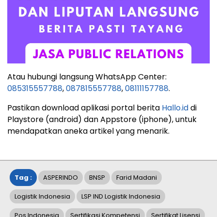
Atau hubungi langsung WhatsApp Center:
085315557788
,
087815557788
,
08111157788
.
Pastikan download aplikasi portal berita
Hallo.id
di
Playstore (android) dan Appstore (iphone), untuk
mendapatkan aneka artikel yang menarik.
Tag :
ASPERINDO
BNSP
Farid Madani
Logistik Indonesia
LSP IND Logistik Indonesia
Pos Indonesia
Sertifikasi Kompetensi
Sertifikat Lisensi