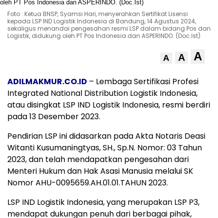
Foto : Ketua BNSP, Syamsi Hari, menyerahkan Sertifikat Lisensi
kepada LSP IND Logistik Indonesia di Bandung, 14 Agustus 2024,
sekaligus menandai pengesahan resmi LSP dalam bidang Pos dan
Logistik, didukung oleh PT Pos Indonesia dan ASPERINDO. (Doc.Ist)
A
A
A
ADILMAKMUR.CO.ID
– Lembaga Sertifikasi Profesi
Integrated National Distribution Logistik Indonesia,
atau disingkat LSP IND Logistik Indonesia, resmi berdiri
pada 13 Desember 2023.
Pendirian LSP ini didasarkan pada Akta Notaris Deasi
Witanti Kusumaningtyas, SH., Sp.N. Nomor: 03 Tahun
2023, dan telah mendapatkan pengesahan dari
Menteri Hukum dan Hak Asasi Manusia melalui SK
Nomor AHU-0095659.AH.01.01.TAHUN 2023.
LSP IND Logistik Indonesia, yang merupakan LSP P3,
mendapat dukungan penuh dari berbagai pihak,