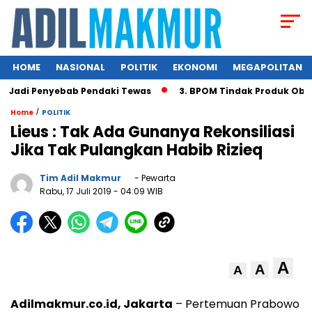
HOME
NASIONAL
POLITIK
EKONOMI
MEGAPOLITAN
Jadi Penyebab Pendaki Tewas
3. BPOM Tindak Produk Obat 
/
Home
POLITIK
Lieus : Tak Ada Gunanya Rekonsiliasi
Jika Tak Pulangkan Habib Rizieq
Tim Adil Makmur
- Pewarta
Rabu, 17 Juli 2019
- 04:09 WIB
A
A
A
Adilmakmur.co.id, Jakarta
– Pertemuan Prabowo