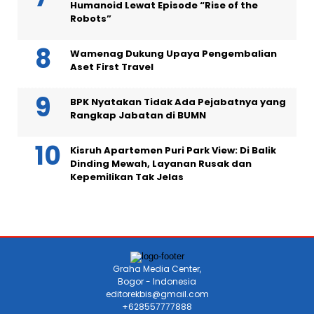
Humanoid Lewat Episode “Rise of the
Robots”
Wamenag Dukung Upaya Pengembalian
Aset First Travel
BPK Nyatakan Tidak Ada Pejabatnya yang
Rangkap Jabatan di BUMN
Kisruh Apartemen Puri Park View: Di Balik
Dinding Mewah, Layanan Rusak dan
Kepemilikan Tak Jelas
Graha Media Center,
Bogor - Indonesia
editorekbis@gmail.com
+628557777888