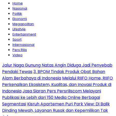
Home
Nasional
Politik
Ekonomi
Megapolitan
Lifestyle
Entertainment
Sport
Internasional
Pers Rilis
Video
Jalur Naga Gunung Natas Angin Diduga Jadi Penyebab
Pendaki Tewas
3. BPOM Tindak Produk Obat Bahan
Alam Berbahaya di Indonesia
Melalui RIIFO Home, RIIFO
Perkenalkan Ekosistem, Kualitas, dan Inovasi Produk di
Indonesia
Jasa Siaran Pers Persriliscom Melayani
Publikasi ke Lebih dari 150 Media Online Berbagai
Segmentasi
Kisruh Apartemen Puri Park View: Di Balik
Dinding Mewah, Layanan Rusak dan Kepemilikan Tak