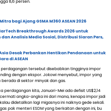
gga 8,6 persen.
 Mitra bagi Ajang GSMA M360 ASEAN 2026
 MarTech Breakthrough Awards 2026 untuk
an Analisis Media Sosial, Distribusi Siaran Pers,
e Asia Desak Perbankan Hentikan Pendanaan untuk
Bara di ASEAN
a perdagangan tersebut disebabkan tingginya impor
anding dengan ekspor. Jokowi menyebut, impor yang
tru berada di sektor minyak dan gas.
ca perdagangan kita, Januari-Mei ada defisit US$2,14
dicermati angka-angka ini dari mana, kenapa impor jadi
 kalau didetailkan lagi migasnya ini naiknya gede sekali.
migas pak menteri ESDM yang berkaitan dengan ini, bu