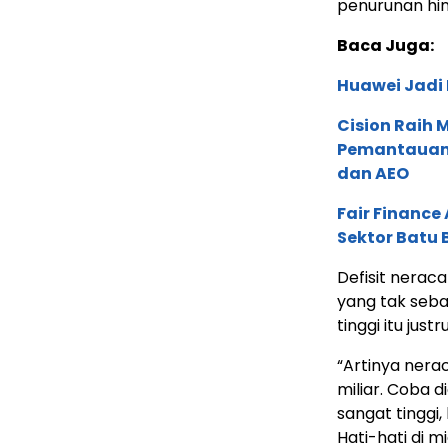
penurunan hin
Baca Juga:
Huawei Jadi
Cision Raih
Pemantauan d
dan AEO
Fair Financ
Sektor Batu 
Defisit nerac
yang tak seb
tinggi itu jus
“Artinya nera
miliar. Coba 
sangat tinggi,
Hati-hati di 