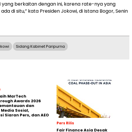
yang berkaitan dengan ini, karena rate-nya yang
ada di situ,” kata Presiden Jokowi, di Istana Bogor, Senin
okowi
Sidang Kabinet Paripurna
s
Raih MarTech
hrough Awards 2026
Pemantauan dan
 Media Sosial,
usi Siaran Pers, dan AEO
Pers Rilis
Fair Finance Asia Desak