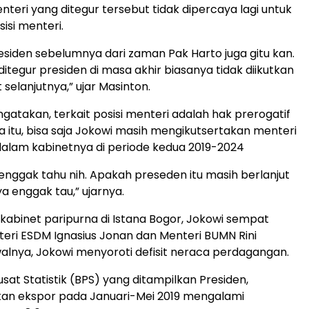
nteri yang ditegur tersebut tidak dipercaya lagi untuk
isi menteri.
siden sebelumnya dari zaman Pak Harto juga gitu kan.
itegur presiden di masa akhir biasanya tidak diikutkan
selanjutnya,” ujar Masinton.
gatakan, terkait posisi menteri adalah hak prerogatif
a itu, bisa saja Jokowi masih mengikutsertakan menteri
dalam kabinetnya di periode kedua 2019-2024
a enggak tahu nih. Apakah preseden itu masih berlanjut
ya enggak tau,” ujarnya.
kabinet paripurna di Istana Bogor, Jokowi sempat
ri ESDM Ignasius Jonan dan Menteri BUMN Rini
lnya, Jokowi menyoroti defisit neraca perdagangan.
sat Statistik (BPS) yang ditampilkan Presiden,
an ekspor pada Januari-Mei 2019 mengalami