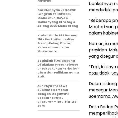
Nasional
berikutnya me
menduduki pos
Dari Senayan ke SOKSI:
Langkah Politik Baru
Misbakhun, Sayap
“Beberapa pre
Golkar yang Strategis
Jelang 2029 Mendatang
Menteri yang d
dalam kabinet 
Kader Muda PPP Dorong
Elite Partai Kembali ke
Namun, ia men
Prinsip Paling Dasar,
Kebersamaan dan
presiden. Mak
Musyawara
yang ditegur 
Beginilah 5 Jalan yang
Dilakukan Press Release
“Tapi, ini say
untuk Lakukan Perbaikan
atau tidak. Sa
Citra dan Pulihkan Nama
Baik
Dalam sidang 
Akhirnya Prabowo
menegur Mente
Subianto Bertemu
dengan Megawati
Soemarno. Awa
Soekarno Putri,
Silaturahmi Idul Fitri 2,5
Jam
Data Badan Pu
memperlihatk