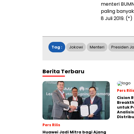
menteri BUMN 
paling banyak 
8 Juli 2019. (*)
Tag :
Jokowi
Menteri
Presiden J
Berita Terbaru
Pers Rili
Cision 
Breakt
untuk 
Analisis
Distrib
Pers Rilis
Huawei Jadi Mitra bagi Ajang