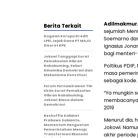
Adilmakmur.
Berita Terkait
sejumlah Ment
Dugaan Korupsi Kredit
Soemarno dan
LPEI, Jejak Dana PT MAJU
Ignasius Jonan
Disorot KPK
bagi menteri-
Jokowi Tanggapi Surat
Pemakzulan Gibran
Poltikus PDIP
Rakabuming, Sebut
Dinamika Demokrasi dan
masa pemerin
Mekanisme Konstitusi
sebagai kode.
Forum Purnawirawan TNI
Kirim Surat Pemakzulan
“Ya mungkin s
Gibran Rakabuming,
membacanya,” 
Jokowi: Biasa dalam
Demokrasi
2019
Reshuffle Kabinet
Menurut dia, 
Prabowo Subianto,
Momentum Penguatan
Jokowi. Namun
Pemerintahan Menuju
akhir periode
Transformasi Ekonomi