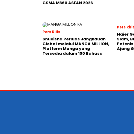
GSMA M360 ASEAN 2026
Pers Rili
Pers Rilis
Haier G
Shueisha Perluas Jangkauan
Slam, B
Global melalui MANGA MILLION,
Petenis
Platform Manga yang
Ajang 
Tersedia dalam 100 Bahasa