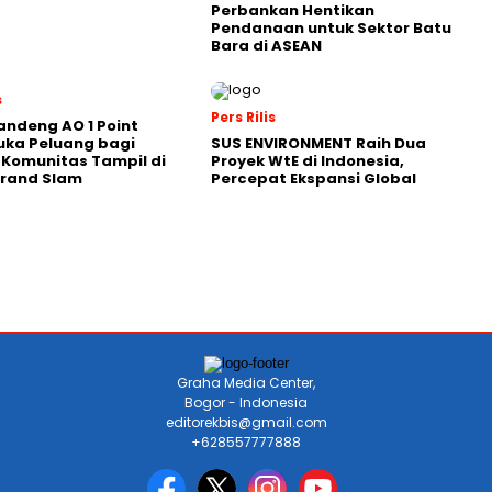
Perbankan Hentikan
Pendanaan untuk Sektor Batu
Bara di ASEAN
s
Pers Rilis
andeng AO 1 Point
uka Peluang bagi
SUS ENVIRONMENT Raih Dua
 Komunitas Tampil di
Proyek WtE di Indonesia,
Grand Slam
Percepat Ekspansi Global
Graha Media Center,
Bogor - Indonesia
editorekbis@gmail.com
+628557777888