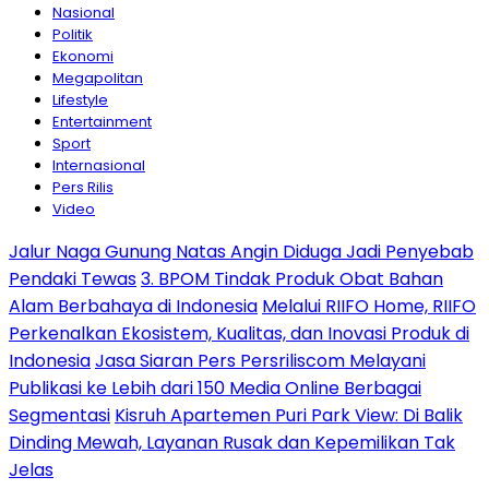
Nasional
Politik
Ekonomi
Megapolitan
Lifestyle
Entertainment
Sport
Internasional
Pers Rilis
Video
Jalur Naga Gunung Natas Angin Diduga Jadi Penyebab
Pendaki Tewas
3. BPOM Tindak Produk Obat Bahan
Alam Berbahaya di Indonesia
Melalui RIIFO Home, RIIFO
Perkenalkan Ekosistem, Kualitas, dan Inovasi Produk di
Indonesia
Jasa Siaran Pers Persriliscom Melayani
Publikasi ke Lebih dari 150 Media Online Berbagai
Segmentasi
Kisruh Apartemen Puri Park View: Di Balik
Dinding Mewah, Layanan Rusak dan Kepemilikan Tak
Jelas