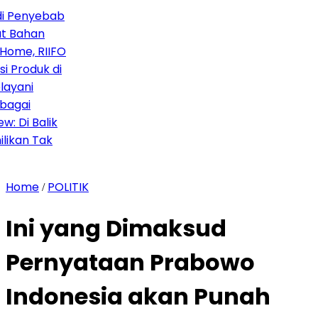
Penyebab
Bahan
me, RIIFO
Produk di
yani
gai
Di Balik
an Tak
Home
POLITIK
/
Ini yang Dimaksud
Pernyataan Prabowo
Indonesia akan Punah