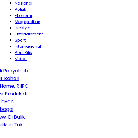
Nasional
Politik
Ekonomi
Megapolitan
Lifestyle
Entertainment
Sport
Internasional
Pers Rilis
Video
Penyebab
Bahan
me, RIIFO
Produk di
yani
gai
Di Balik
an Tak