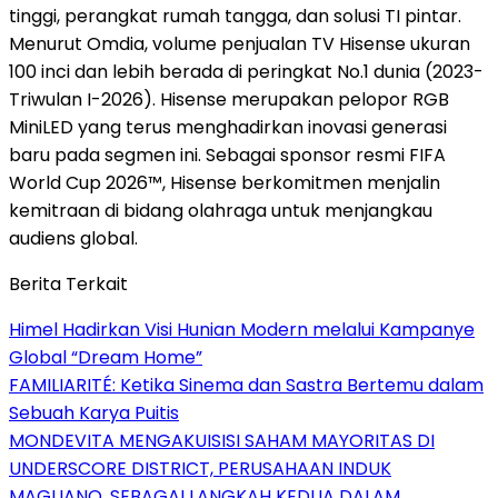
tinggi, perangkat rumah tangga, dan solusi TI pintar.
Menurut Omdia, volume penjualan TV Hisense ukuran
100 inci dan lebih berada di peringkat No.1 dunia (2023-
Triwulan I-2026). Hisense merupakan pelopor RGB
MiniLED yang terus menghadirkan inovasi generasi
baru pada segmen ini. Sebagai sponsor resmi FIFA
World Cup 2026™, Hisense berkomitmen menjalin
kemitraan di bidang olahraga untuk menjangkau
audiens global.
Berita Terkait
Himel Hadirkan Visi Hunian Modern melalui Kampanye
Global “Dream Home”
FAMILIARITÉ: Ketika Sinema dan Sastra Bertemu dalam
Sebuah Karya Puitis
MONDEVITA MENGAKUISISI SAHAM MAYORITAS DI
UNDERSCORE DISTRICT, PERUSAHAAN INDUK
MAGLIANO, SEBAGAI LANGKAH KEDUA DALAM