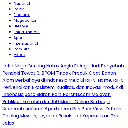
Nasional
Politik
Ekonomi
Megapolitan
Lifestyle
Entertainment
Sport
Internasional
Pers Rilis
Video
Jalur Naga Gunung Natas Angin Diduga Jadi Penyebab
Pendaki Tewas
3. BPOM Tindak Produk Obat Bahan
Alam Berbahaya di Indonesia
Melalui RIIFO Home, RIIFO
Perkenalkan Ekosistem, Kualitas, dan Inovasi Produk di
Indonesia
Jasa Siaran Pers Persriliscom Melayani
Publikasi ke Lebih dari 150 Media Online Berbagai
Segmentasi
Kisruh Apartemen Puri Park View: Di Balik
Dinding Mewah, Layanan Rusak dan Kepemilikan Tak
Jelas