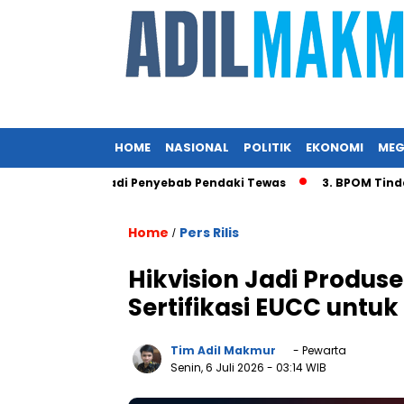
HOME
NASIONAL
POLITIK
EKONOMI
MEG
in Diduga Jadi Penyebab Pendaki Tewas
3. BPOM Tindak Pr
Home
Pers Rilis
/
Hikvision Jadi Produs
Sertifikasi EUCC unt
Tim Adil Makmur
- Pewarta
Senin, 6 Juli 2026
- 03:14 WIB