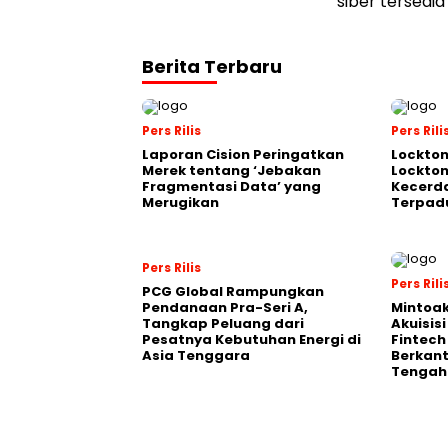
siber tersedia
Berita Terbaru
Pers Rilis
Pers Rili
Laporan Cision Peringatkan
Lockto
Merek tentang ‘Jebakan
Lockton
Fragmentasi Data’ yang
Kecerd
Merugikan
Terpadu
Pers Rilis
Pers Rili
PCG Global Rampungkan
Pendanaan Pra-Seri A,
Mintoa
Tangkap Peluang dari
Akuisis
Pesatnya Kebutuhan Energi di
Fintech
Asia Tenggara
Berkant
Tengah