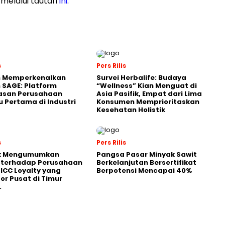
 melalui tautan
ini
.
s
Pers Rilis
n Memperkenalkan
Survei Herbalife: Budaya
 SAGE: Platform
“Wellness” Kian Menguat di
asan Perusahaan
Asia Pasifik, Empat dari Lima
 Pertama di Industri
Konsumen Memprioritaskan
Kesehatan Holistik
s
Pers Rilis
k Mengumumkan
Pangsa Pasar Minyak Sawit
i terhadap Perusahaan
Berkelanjutan Bersertifikat
 ICC Loyalty yang
Berpotensi Mencapai 40%
or Pusat di Timur
.