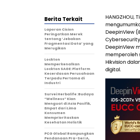
HANGZHOU, T
Berita Terkait
mengumumkan
Laporan Cision
DeepinView (i
Peringatkan Merek
Cybersecurity
tentang ‘Jebakan
Fragmentasi Data’ yang
DeepinView m
Merugikan
memperoleh s
Lockton
Hikvision dal
Memperkenalkan
digital.
Lockton SAGE: Platform
Kecerdasan Perusahaan
Terpadu Pertama di
Industri
Survei Herbalife: Budaya
“Wellness” Kian
Menguat di Asia Pasifik,
Empat dari Lima
Konsumen
Memprioritaskan
Kesehatan Holistik
PCG Global Rampungkan
Pendanaan Pra-Seri A,