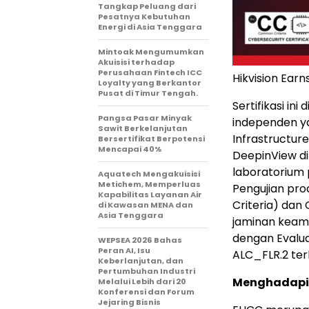
Tangkap Peluang dari
Pesatnya Kebutuhan
Energi di Asia Tenggara
Mintoak Mengumumkan
Akuisisi terhadap
Perusahaan Fintech ICC
Hikvision Ear
Loyalty yang Berkantor
Pusat di Timur Tengah.
Sertifikasi ini
Pangsa Pasar Minyak
independen yan
Sawit Berkelanjutan
Infrastructur
Bersertifikat Berpotensi
Mencapai 40%
DeepinView di
laboratorium 
Aquatech Mengakuisisi
Metichem, Memperluas
Pengujian pr
Kapabilitas Layanan Air
Criteria) dan 
di Kawasan MENA dan
Asia Tenggara
jaminan keama
dengan Evalua
WEPSEA 2026 Bahas
Peran AI, Isu
ALC_FLR.2 te
Keberlanjutan, dan
Pertumbuhan Industri
Menghadapi 
Melalui Lebih dari 20
Konferensi dan Forum
Jejaring Bisnis