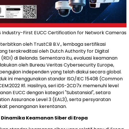
ns Industry-First EUCC Certification for Network Cameras
 diterbitkan oleh TrustCB B.V., lembaga sertifikasi
g terakreditasi oleh Dutch Authority for Digital
e (RDI) di Belanda. Sementara itu, evaluasi keamanan
lakukan oleh Bureau Veritas Cybersecurity Europe,
pengujian independen yang telah diakui secara global.
oduk ini menggunakan standar ISO/IEC 15408 (Common
CEM:2022 R1. Hasilnya, seri iDS-2CD7x memenuhi level
nan EUCC dengan kategori "Substansial", setara
tion Assurance Level 3 (EAL3), serta persyaratan
rkait penanganan kerentanan.
Dinamika Keamanan Siber di Eropa