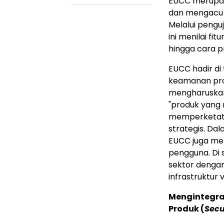
EUCC merupaka
dan mengacu 
Melalui penguj
ini menilai f
hingga cara p
EUCC hadir di
keamanan prod
mengharuskan
"produk yang 
memperketat 
strategis. Dal
EUCC juga men
pengguna. Di s
sektor dengan
infrastruktur v
Mengintegra
Produk (
Secu