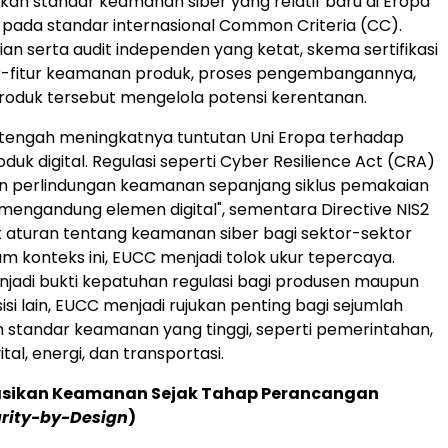
n standar keamanan siber yang relatif baru di Eropa
pada standar internasional Common Criteria (CC).
ian serta audit independen yang ketat, skema sertifikasi
itur-fitur keamanan produk, proses pengembangannya,
roduk tersebut mengelola potensi kerentanan.
 tengah meningkatnya tuntutan Uni Eropa terhadap
uk digital. Regulasi seperti Cyber Resilience Act (CRA)
 perlindungan keamanan sepanjang siklus pemakaian
mengandung elemen digital", sementara Directive NIS2
aturan tentang keamanan siber bagi sektor-sektor
am konteks ini, EUCC menjadi tolok ukur tepercaya.
jadi bukti kepatuhan regulasi bagi produsen maupun
isi lain, EUCC menjadi rujukan penting bagi sejumlah
 standar keamanan yang tinggi, seperti pemerintahan,
ital, energi, dan transportasi.
sikan Keamanan Sejak Tahap Perancangan
rity-by-Design
)