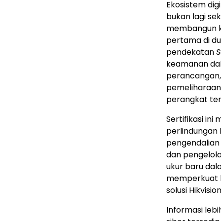
Ekosistem digi
bukan lagi se
membangun k
pertama di du
pendekatan
S
keamanan dal
perancangan, 
pemeliharaan
perangkat ter
Sertifikasi i
perlindungan k
pengendalian 
dan pengelola
ukur baru dal
memperkuat k
solusi Hikvision
Informasi lebi