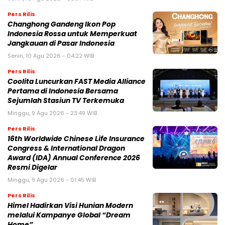
Pers Rilis
Changhong Gandeng Ikon Pop
Indonesia Rossa untuk Memperkuat
Jangkauan di Pasar Indonesia
Senin, 10 Agu 2026 - 04:22 WIB
Pers Rilis
Coolita Luncurkan FAST Media Alliance
Pertama di Indonesia Bersama
Sejumlah Stasiun TV Terkemuka
Minggu, 9 Agu 2026 - 23:49 WIB
Pers Rilis
16th Worldwide Chinese Life Insurance
Congress & International Dragon
Award (IDA) Annual Conference 2026
Resmi Digelar
Minggu, 9 Agu 2026 - 01:45 WIB
Pers Rilis
Himel Hadirkan Visi Hunian Modern
melalui Kampanye Global “Dream
Home”