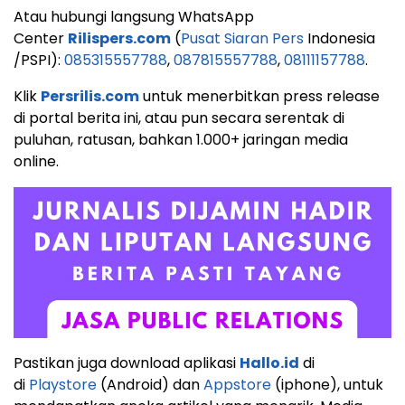
Atau hubungi langsung WhatsApp
Center
Rilispers.com
(
Pusat Siaran Pers
Indonesia
/PSPI):
085315557788
,
087815557788
,
08111157788
.
Klik
Persrilis.com
untuk menerbitkan press release
di portal berita ini, atau pun secara serentak di
puluhan, ratusan, bahkan 1.000+ jaringan media
online.
Pastikan juga download aplikasi
Hallo.id
di
di
Playstore
(Android) dan
Appstore
(iphone), untuk