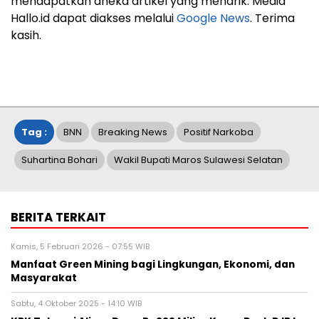
mendapatkan aneka artikel yang menarik. Media
Hallo.id dapat diakses melalui
Google News
. Terima
kasih.
Tag :
BNN
Breaking News
Positif Narkoba
Suhartina Bohari
Wakil Bupati Maros Sulawesi Selatan
BERITA TERKAIT
Kamis, 5 Februari 2026 - 07:55 WIB
Manfaat Green Mining bagi Lingkungan, Ekonomi, dan
Masyarakat
Sabtu, 4 Oktober 2025 - 14:10 WIB