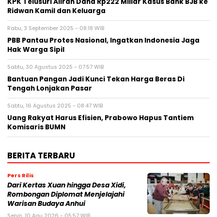
KPK Telusuri Aliran Dana Rp222 Miliar Kasus Bank BJB ke
Ridwan Kamil dan Keluarga
Rabu, 3 September 2025 - 08:18 WIB
PBB Pantau Protes Nasional, Ingatkan Indonesia Jaga
Hak Warga Sipil
Sabtu, 30 Agustus 2025 - 07:57 WIB
Bantuan Pangan Jadi Kunci Tekan Harga Beras Di
Tengah Lonjakan Pasar
Sabtu, 16 Agustus 2025 - 08:47 WIB
Uang Rakyat Harus Efisien, Prabowo Hapus Tantiem
Komisaris BUMN
BERITA TERBARU
Pers Rilis
Dari Kertas Xuan hingga Desa Xidi,
Rombongan Diplomat Menjelajahi
Warisan Budaya Anhui
Senin, 10 Agu 2026 - 05:57 WIB