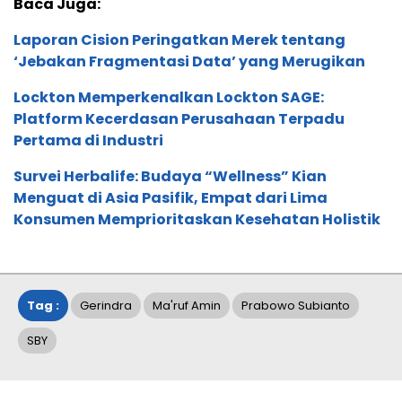
Baca Juga:
Laporan Cision Peringatkan Merek tentang
‘Jebakan Fragmentasi Data’ yang Merugikan
Lockton Memperkenalkan Lockton SAGE:
Platform Kecerdasan Perusahaan Terpadu
Pertama di Industri
Survei Herbalife: Budaya “Wellness” Kian
Menguat di Asia Pasifik, Empat dari Lima
Konsumen Memprioritaskan Kesehatan Holistik
Tag :
Gerindra
Ma'ruf Amin
Prabowo Subianto
SBY