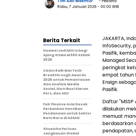
Tim Adil Makmur
- Pewarta
Rabu, 7 Januari 2026
- 00:00 WIB
JAKARTA, Ind
Berita Terkait
InfoSecurity,
Huawei Jadi Mitra bagi
Pasifik, kemb
Ajang GSMA M360 ASEAN
Managed Secur
2026
peringkat ket
Cision Raih MarTech
empat tahun b
Breakthrough Awards
2026 untuk Pemantauan
Ensign sebaga
dan Analisis Media
Pasifik.
Sosial, Distribusi Siaran
Pers, dan AEO
Daftar "MSSP 
Fair Finance Asia Desak
dilakukan mel
Perbankan Hentikan
Pendanaan untuk Sektor
memuat
mana
Batu Bara di ASEAN
berdasarkan c
Shueisha Perluas
pendapatan, da
Jangkauan Global