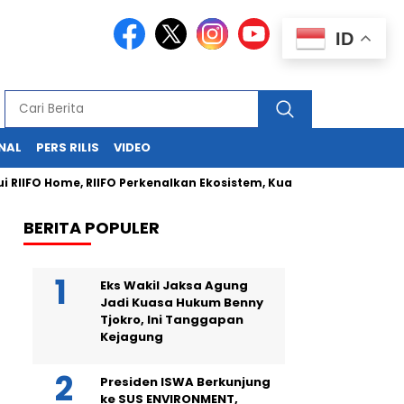
ID
NAL
PERS RILIS
VIDEO
IFO Home, RIIFO Perkenalkan Ekosistem, Kualitas, dan Inovasi Prod
BERITA POPULER
Eks Wakil Jaksa Agung
Jadi Kuasa Hukum Benny
Tjokro, Ini Tanggapan
Kejagung
Presiden ISWA Berkunjung
ke SUS ENVIRONMENT,