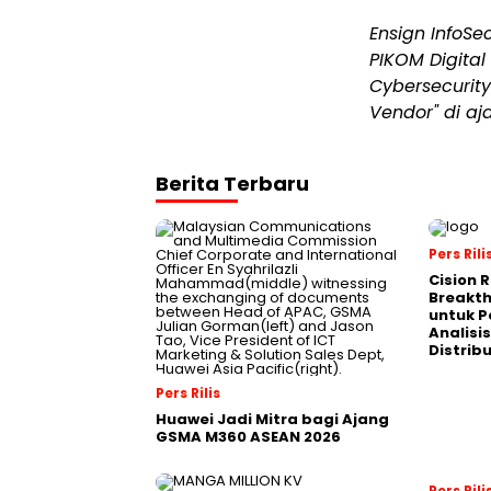
Ensign InfoS
PIKOM Digital
Cybersecurity
Vendor" di aj
Berita Terbaru
Pers Rili
Cision 
Breakt
untuk 
Analisis
Distrib
Pers Rilis
Huawei Jadi Mitra bagi Ajang
GSMA M360 ASEAN 2026
Pers Rili