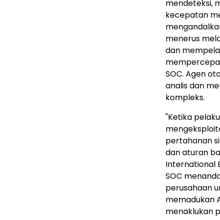
mendeteksi, 
kecepatan mes
mengandalkan
menerus mela
dan mempelaja
mempercepat
SOC. Agen oto
analis dan me
kompleks.
"Ketika pelak
mengeksploita
pertahanan s
dan aturan ba
International 
SOC menandai
perusahaan un
memadukan AI
menaklukan pe