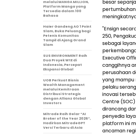
besar sepanja
melalui MANGA MILLION,
Platform Manga yang
pertumbuhan b
Tersedia dalam 100
Bahasa
meningkatnya
Haier Gandeng AO 1 Point
"Ensign secar
Slam, Buka Peluang bagi
250, Pengakua
Petenis Komunitas
Tampil di Ajang Grand
sebagai layan
Slam
perkembangan
SUS ENVIRONMENT Raih
Executive Offi
Dua Proyek WtE di
canggihnya a
Indonesia, Percepat
Ekspansi Global
perusahaan de
yang mampu m
UOB Perkuat Bisnis
Wealth Management
pelaku serang
melalui Kemitraan
inovasi terse
Distribusi Strategis
dengan Allianz Global
Centre (SOC)
Investors
dirancang da
Mitrade Raih Gelar “AI
penyedia laya
Broker of the Year 2026”,
platform ini m
Hadirkan MitradeGPT
Versi Terbaru di Asia
ancaman regi