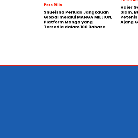
Pers Rilis
Haier G
Shueisha Perluas Jangkauan
Slam, B
Global melalui MANGA MILLION,
Petenis
Platform Manga yang
Ajang 
Tersedia dalam 100 Bahasa