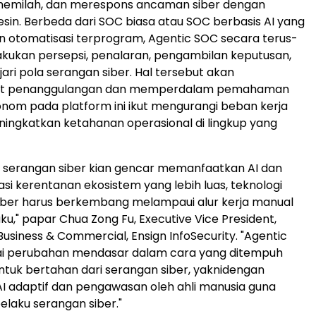
memilah, dan merespons ancaman siber dengan
in. Berbeda dari SOC biasa atau SOC berbasis AI yang
 otomatisasi terprogram, Agentic SOC secara terus-
kukan persepsi, penalaran, pengambilan keputusan,
ri pola serangan siber. Hal tersebut akan
 penanggulangan dan memperdalam pemahaman
nom pada platform ini ikut mengurangi beban kerja
ningkatkan ketahanan operasional di lingkup yang
u serangan siber kian gencar memanfaatkan AI dan
si kerentanan ekosistem yang lebih luas, teknologi
iber harus berkembang melampaui alur kerja manual
ku," papar
Chua Zong Fu
, Executive Vice President,
Business & Commercial, Ensign InfoSecurity. "Agentic
 perubahan mendasar dalam cara yang ditempuh
tuk bertahan dari serangan siber, yaknidengan
 adaptif dan pengawasan oleh ahli manusia guna
laku serangan siber."