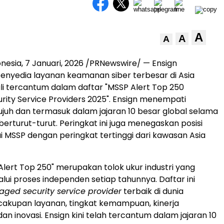
A
A
A
onesia
, 7 Januari, 2026 /PRNewswire/ — Ensign
 penyedia layanan keamanan siber terbesar di Asia
ali tercantum dalam daftar "MSSP Alert Top 250
ity Service Providers 2025". Ensign menempati
ujuh dan termasuk dalam jajaran 10 besar global selama
erturut-turut. Peringkat ini juga menegaskan posisi
i MSSP dengan peringkat tertinggi dari kawasan Asia
Alert Top 250" merupakan tolok ukur industri yang
alui proses independen setiap tahunnya. Daftar ini
ged security service provider
terbaik di dunia
akupan layanan, tingkat kemampuan, kinerja
n inovasi. Ensign kini telah tercantum dalam jajaran 10