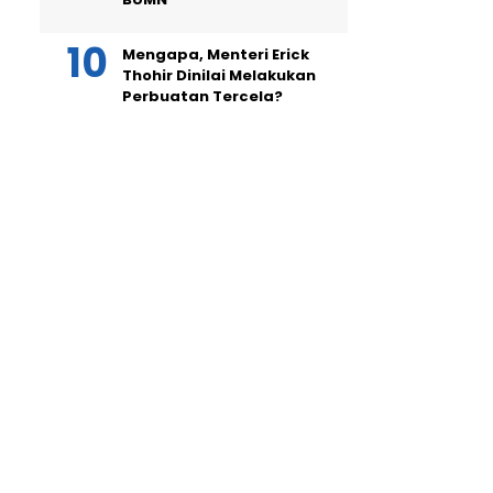
Mengapa, Menteri Erick
Thohir Dinilai Melakukan
Perbuatan Tercela?