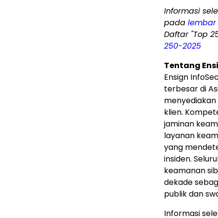
Informasi sel
pada
lembar 
Daftar "Top 2
250-2025
Tentang Ensi
Ensign InfoSe
terbesar di As
menyediakan 
klien. Kompet
jaminan keaman
layanan keama
yang mendete
insiden. Selur
keamanan siber
dekade sebaga
publik dan swas
Informasi sel