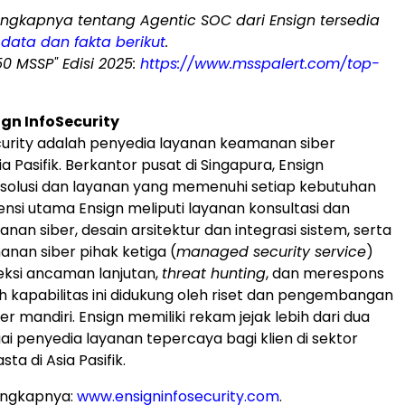
engkapnya tentang Agentic SOC dari Ensign tersedia
data dan fakta berikut
.
50 MSSP" Edisi 2025:
https://www.msspalert.com/top-
gn InfoSecurity
curity adalah penyedia layanan keamanan siber
ia Pasifik. Berkantor pusat di Singapura, Ensign
solusi dan layanan yang memenuhi setiap kebutuhan
ensi utama Ensign meliputi layanan konsultasi dan
an siber, desain arsitektur dan integrasi sistem, serta
nan siber pihak ketiga (
managed security service
)
ksi ancaman lanjutan,
threat hunting
, dan merespons
uh kapabilitas ini didukung oleh riset dan pengembangan
 mandiri. Ensign memiliki rekam jejak lebih dari dua
i penyedia layanan tepercaya bagi klien di sektor
ta di Asia Pasifik.
engkapnya:
www.ensigninfosecurity.com
.