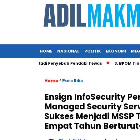
HOME
NASIONAL
POLITIK
EKONOMI
MEG
Angin Diduga Jadi Penyebab Pendaki Tewas
3. BPOM Tindak 
Home
Pers Rilis
/
Ensign InfoSecurity P
Managed Security Serv
Sukses Menjadi MSSP T
Empat Tahun Berturut