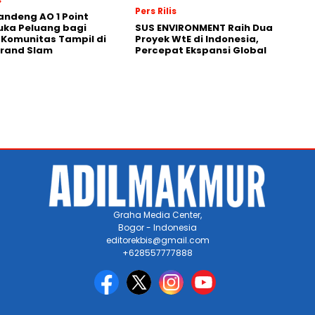
Pers Rilis
andeng AO 1 Point
uka Peluang bagi
SUS ENVIRONMENT Raih Dua
 Komunitas Tampil di
Proyek WtE di Indonesia,
Grand Slam
Percepat Ekspansi Global
Graha Media Center,
Bogor - Indonesia
editorekbis@gmail.com
+628557777888