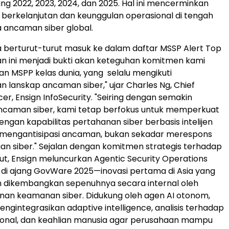
ng 2022, 2023, 2024, dan 2025. Hal ini mencerminkan
erkelanjutan dan keunggulan operasional di tengah
 ancaman siber global.
a berturut-turut masuk ke dalam daftar MSSP Alert Top
n ini menjadi bukti akan keteguhan komitmen kami
an MSPP kelas dunia, yang selalu mengikuti
 lanskap ancaman siber," ujar
Charles Ng
, Chief
cer, Ensign InfoSecurity. "Seiring dengan semakin
ncaman siber, kami tetap berfokus untuk memperkuat
ngan kapabilitas pertahanan siber berbasis intelijen
engantisipasi ancaman, bukan sekadar merespons
an siber." Sejalan dengan komitmen strategis terhadap
but, Ensign meluncurkan Agentic Security Operations
 di ajang GovWare 2025—inovasi pertama di
Asia
yang
n dikembangkan sepenuhnya secara internal oleh
nan keamanan siber. Didukung oleh agen AI otonom,
engintegrasikan adaptive intelligence, analisis terhadap
onal, dan keahlian manusia agar perusahaan mampu