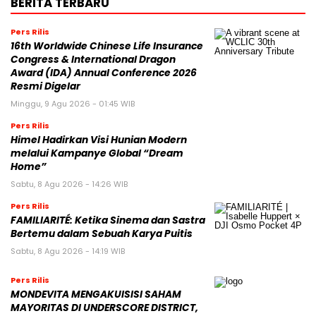
BERITA TERBARU
Pers Rilis
16th Worldwide Chinese Life Insurance
Congress & International Dragon
Award (IDA) Annual Conference 2026
Resmi Digelar
Minggu, 9 Agu 2026 - 01:45 WIB
Pers Rilis
Himel Hadirkan Visi Hunian Modern
melalui Kampanye Global “Dream
Home”
Sabtu, 8 Agu 2026 - 14:26 WIB
Pers Rilis
FAMILIARITÉ: Ketika Sinema dan Sastra
Bertemu dalam Sebuah Karya Puitis
Sabtu, 8 Agu 2026 - 14:19 WIB
Pers Rilis
MONDEVITA MENGAKUISISI SAHAM
MAYORITAS DI UNDERSCORE DISTRICT,