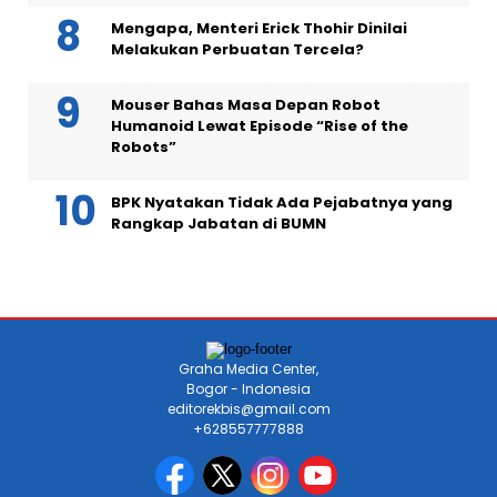
Mengapa, Menteri Erick Thohir Dinilai
Melakukan Perbuatan Tercela?
Mouser Bahas Masa Depan Robot
Humanoid Lewat Episode “Rise of the
Robots”
BPK Nyatakan Tidak Ada Pejabatnya yang
Rangkap Jabatan di BUMN
Graha Media Center,
Bogor - Indonesia
editorekbis@gmail.com
+628557777888