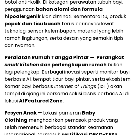
botol anti-kolik. Di kategori perawatan tubuh bayi,
penggunaan
bahan alami dan formula
hipoalergenik
kian diminati. Sementara itu, produk
popok dan tisu basah
terus berinovasi lewat
teknologi sensor kelembapan, material yang lebih
ramah lingkungan, serta desain yang semakin tipis
dan nyaman.
Peralatan Rumah Tangga Pintar — Perangkat
small kitchen
dan perlengkapan rumah
bukan
lagi pelengkap. Berbagai inovasi seperti monitor bayi
berbasis AI, tempat tidur bayi pintar, serta ekosistem
kamar bayi berbasis
Internet of Things
(IoT) akan
tampil di ajang ini bersama solusi bisnis berbasis AI di
lokasi
AI Featured Zone.
Fesyen Anak
— Lokasi pameran
Baby
Clothing
menghadirkan pemasok produk yang
telah memenuhi berbagai standar keamanan
internasional, termasuk
sertifikasi OEKO-TEX®.