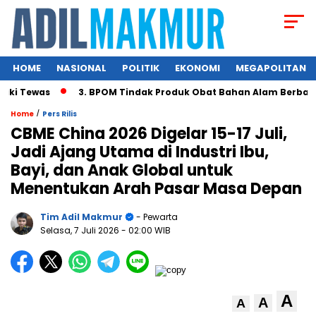
HOME
NASIONAL
POLITIK
EKONOMI
MEGAPOLITAN
 Tewas
3. BPOM Tindak Produk Obat Bahan Alam Berbahaya d
/
Home
Pers Rilis
CBME China 2026 Digelar 15-17 Juli,
Jadi Ajang Utama di Industri Ibu,
Bayi, dan Anak Global untuk
Menentukan Arah Pasar Masa Depan
Tim Adil Makmur
- Pewarta
Selasa, 7 Juli 2026
- 02:00 WIB
A
A
A