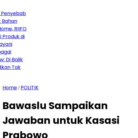
Penyebab
ahan
e, RIIFO
roduk di
ani
ai
i Balik
an Tak
Home
POLITIK
/
Bawaslu Sampaikan
Jawaban untuk Kasasi
Prabowo