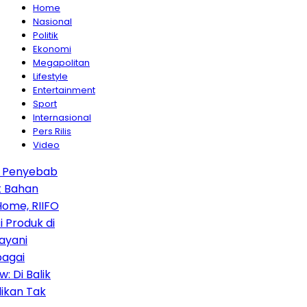
Home
Nasional
Politik
Ekonomi
Megapolitan
Lifestyle
Entertainment
Sport
Internasional
Pers Rilis
Video
Penyebab
ahan
e, RIIFO
roduk di
ani
ai
i Balik
an Tak