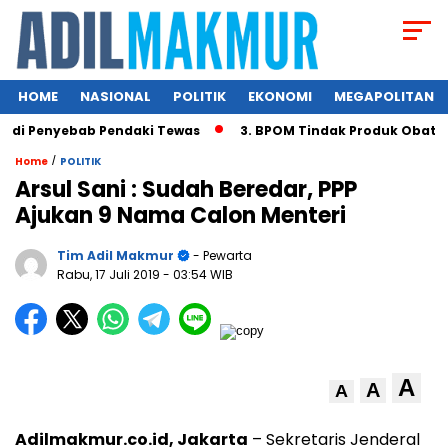
HOME
NASIONAL
POLITIK
EKONOMI
MEGAPOLITAN
di Penyebab Pendaki Tewas
3. BPOM Tindak Produk Obat Ba
/
Home
POLITIK
Arsul Sani : Sudah Beredar, PPP
Ajukan 9 Nama Calon Menteri
Tim Adil Makmur
- Pewarta
Rabu, 17 Juli 2019
- 03:54 WIB
A
A
A
Adilmakmur.co.id, Jakarta
– Sekretaris Jenderal