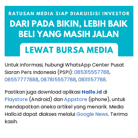
Untuk informasi, hubungi WhatsApp Center Pusat
Siaran Pers Indonesia (PSPI):
085315557788
,
08557777888
,
087815557788
,
08111157788
.
Pastikan juga download aplikasi
Hallo.id
di
Playstore
(Android) dan
Appstore
(iphone), untuk
mendapatkan aneka artikel yang menarik. Media
Hallo.id dapat diakses melalui
Google News
. Terima
kasih.