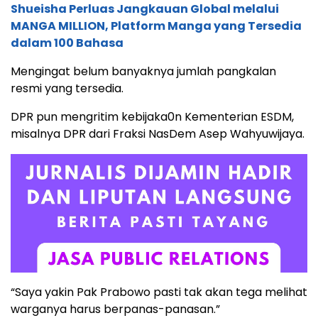
Shueisha Perluas Jangkauan Global melalui
MANGA MILLION, Platform Manga yang Tersedia
dalam 100 Bahasa
Mengingat belum banyaknya jumlah pangkalan
resmi yang tersedia.
DPR pun mengritim kebijaka0n Kementerian ESDM,
misalnya DPR dari Fraksi NasDem Asep Wahyuwijaya.
“Saya yakin Pak Prabowo pasti tak akan tega melihat
warganya harus berpanas-panasan.”