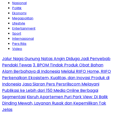
Nasional
Politik
Ekonomi
Megapolitan
Lifestyle
Entertainment
Sport
Internasional
Pers Rilis
Video
Jalur Naga Gunung Natas Angin Diduga Jadi Penyebab
Pendaki Tewas
3. BPOM Tindak Produk Obat Bahan
Alam Berbahaya di Indonesia
Melalui RIIFO Home, RIIFO
Perkenalkan Ekosistem, Kualitas, dan Inovasi Produk di
Indonesia
Jasa Siaran Pers Persriliscom Melayani
Publikasi ke Lebih dari 150 Media Online Berbagai
Segmentasi
Kisruh Apartemen Puri Park View: Di Balik
Dinding Mewah, Layanan Rusak dan Kepemilikan Tak
Jelas