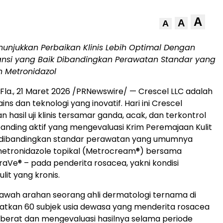
A
A
A
nunjukkan Perbaikan Klinis Lebih Optimal Dengan
ransi yang Baik Dibandingkan Perawatan Standar yang
 Metronidazol
Fla.
,
21 Maret 2026
/PRNewswire/ — Crescel LLC adalah
ns dan teknologi yang inovatif. Hari ini Crescel
asil uji klinis tersamar ganda, acak, dan terkontrol
ding aktif yang mengevaluasi Krim Peremajaan Kulit
 dibandingkan standar perawatan yang umumnya
etronidazole topikal (Metrocream
®
) bersama
raVe
®
– pada penderita rosacea, yakni kondisi
lit yang kronis.
 bawah arahan seorang ahli dermatologi ternama di
ibatkan 60 subjek usia dewasa yang menderita rosacea
 berat dan mengevaluasi hasilnya selama periode