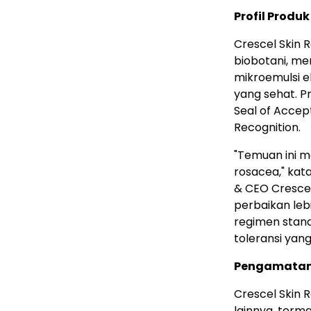
Profil Produk
Crescel Skin 
biobotani, m
mikroemulsi e
yang sehat. P
Seal of Accep
Recognition.
"Temuan ini 
rosacea," kata
& CEO Crescel.
perbaikan leb
regimen stand
toleransi yang
Pengamata
Crescel Skin R
lainnya, terma