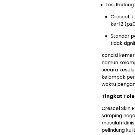
Lesi Radang 
Crescel: 
ke-12 (p≤
Standar p
tidak signi
Kondisi keme
namun kelomp
secara keselu
kelompok pemb
waktu penga
Tingkat Tole
Crescel Skin 
samping negat
masalah klinis 
pelindung kulit