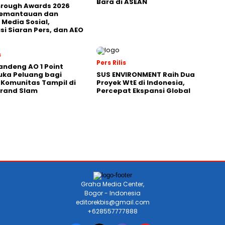
Bara di ASEAN
hrough Awards 2026
Pemantauan dan
 Media Sosial,
usi Siaran Pers, dan AEO
s
Pers Rilis
andeng AO 1 Point
uka Peluang bagi
SUS ENVIRONMENT Raih Dua
 Komunitas Tampil di
Proyek WtE di Indonesia,
Grand Slam
Percepat Ekspansi Global
Graha Media Center,
Bogor - Indonesia
editorekbis@gmail.com
+628557777888