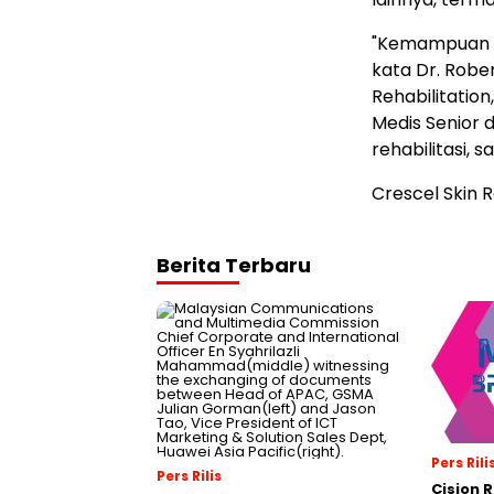
"Kemampuan C
kata Dr. Robe
Rehabilitatio
Medis Senior 
rehabilitasi, 
Crescel Skin 
Berita Terbaru
Pers Rili
Pers Rilis
Cision 