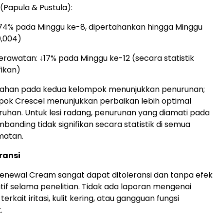
(Papula & Pustula):
↓74% pada Minggu ke-8, dipertahankan hingga Minggu
0,004)
erawatan: ↓17% pada Minggu ke-12 (secara statistik
fikan)
rahan pada kedua kelompok menunjukkan penurunan;
ok Crescel menunjukkan perbaikan lebih optimal
ruhan. Untuk lesi radang, penurunan yang diamati pada
anding tidak signifikan secara statistik di semua
matan.
ransi
Renewal Cream sangat dapat ditoleransi dan tanpa efek
if selama penelitian. Tidak ada laporan mengenai
terkait iritasi, kulit kering, atau gangguan fungsi
.