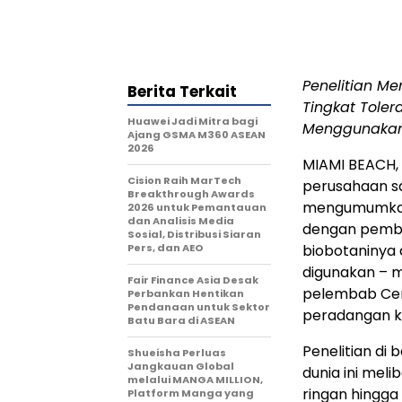
Penelitian Me
Berita Terkait
Tingkat Tole
Huawei Jadi Mitra bagi
Menggunakan
Ajang GSMA M360 ASEAN
2026
MIAMI BEACH, 
Cision Raih MarTech
perusahaan sai
Breakthrough Awards
mengumumkan h
2026 untuk Pemantauan
dan Analisis Media
dengan pemban
Sosial, Distribusi Siaran
Pers, dan AEO
biobotaninya
digunakan – m
Fair Finance Asia Desak
pelembab Ce
Perbankan Hentikan
Pendanaan untuk Sektor
peradangan ku
Batu Bara di ASEAN
Penelitian di
Shueisha Perluas
Jangkauan Global
dunia ini mel
melalui MANGA MILLION,
ringan hingga
Platform Manga yang