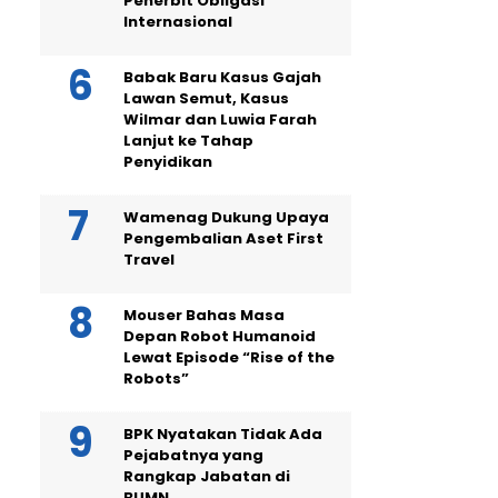
Penerbit Obligasi
Internasional
Babak Baru Kasus Gajah
Lawan Semut, Kasus
Wilmar dan Luwia Farah
Lanjut ke Tahap
Penyidikan
Wamenag Dukung Upaya
Pengembalian Aset First
Travel
Mouser Bahas Masa
Depan Robot Humanoid
Lewat Episode “Rise of the
Robots”
BPK Nyatakan Tidak Ada
Pejabatnya yang
Rangkap Jabatan di
BUMN