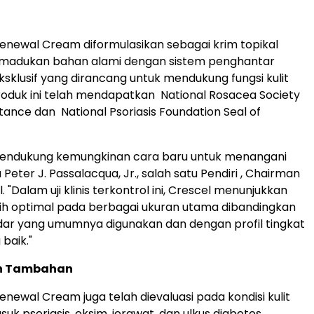
Renewal Cream diformulasikan sebagai krim topikal
emadukan bahan alami dengan sistem penghantar
ksklusif yang dirancang untuk mendukung fungsi kulit
roduk ini telah mendapatkan National Rosacea Society
tance dan National Psoriasis Foundation Seal of
mendukung kemungkinan cara baru untuk menangani
 Peter J. Passalacqua, Jr., salah satu Pendiri , Chairman
 "Dalam uji klinis terkontrol ini, Crescel menunjukkan
ih optimal pada berbagai ukuran utama dibandingkan
ar yang umumnya digunakan dan dengan profil tingkat
 baik."
n Tambahan
enewal Cream juga telah dievaluasi pada kondisi kulit
suk psoriasis, eksim, jerawat, dan ulkus diabetes.