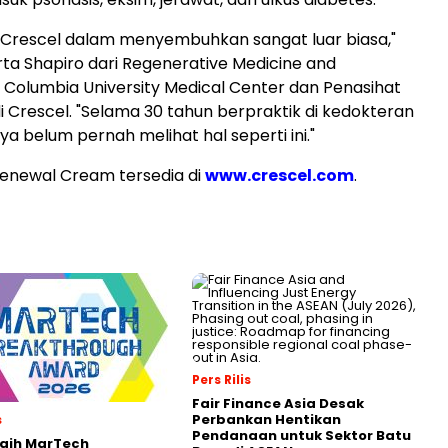
rescel dalam menyembuhkan sangat luar biasa,"
rta Shapiro dari Regenerative Medicine and
n, Columbia University Medical Center dan Penasihat
di Crescel. "Selama 30 tahun berpraktik di kedokteran
saya belum pernah melihat hal seperti ini."
Renewal Cream tersedia di
www.crescel.com
.
Pers Rilis
Fair Finance Asia Desak
Perbankan Hentikan
s
Pendanaan untuk Sektor Batu
Raih MarTech