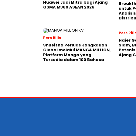
Huawei Jadi Mitra bagi Ajang
Breakt
GSMA M360 ASEAN 2026
untuk 
Analisis
Distrib
Pers Rili
Pers Rilis
Haier G
Shueisha Perluas Jangkauan
Slam, B
Global melalui MANGA MILLION,
Petenis
Platform Manga yang
Ajang 
Tersedia dalam 100 Bahasa