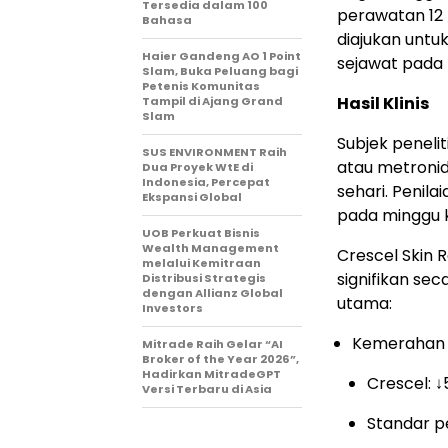
Tersedia dalam 100
perawatan 12 m
Bahasa
diajukan untuk
Haier Gandeng AO 1 Point
sejawat pada 
Slam, Buka Peluang bagi
Petenis Komunitas
Hasil Klinis
Tampil di Ajang Grand
Slam
Subjek peneli
SUS ENVIRONMENT Raih
atau metroni
Dua Proyek WtE di
Indonesia, Percepat
sehari. Penila
Ekspansi Global
pada minggu k
UOB Perkuat Bisnis
Wealth Management
Crescel Skin
melalui Kemitraan
signifikan sec
Distribusi Strategis
dengan Allianz Global
utama:
Investors
Kemerahan 
Mitrade Raih Gelar “AI
Broker of the Year 2026”,
Hadirkan MitradeGPT
Crescel: 
Versi Terbaru di Asia
Standar p