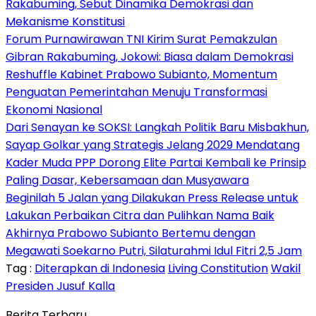
Rakabuming, Sebut Dinamika Demokrasi dan
Mekanisme Konstitusi
Forum Purnawirawan TNI Kirim Surat Pemakzulan
Gibran Rakabuming, Jokowi: Biasa dalam Demokrasi
Reshuffle Kabinet Prabowo Subianto, Momentum
Penguatan Pemerintahan Menuju Transformasi
Ekonomi Nasional
Dari Senayan ke SOKSI: Langkah Politik Baru Misbakhun,
Sayap Golkar yang Strategis Jelang 2029 Mendatang
Kader Muda PPP Dorong Elite Partai Kembali ke Prinsip
Paling Dasar, Kebersamaan dan Musyawara
Beginilah 5 Jalan yang Dilakukan Press Release untuk
Lakukan Perbaikan Citra dan Pulihkan Nama Baik
Akhirnya Prabowo Subianto Bertemu dengan
Megawati Soekarno Putri, Silaturahmi Idul Fitri 2,5 Jam
Tag :
Diterapkan di Indonesia
Living Constitution
Wakil
Presiden Jusuf Kalla
Berita Terbaru