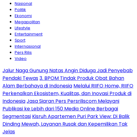
Nasional
Politik
Ekonomi
Megapolitan
Lifestyle
Entertainment
Sport
Internasional
Pers Rilis
Video
Jalur Naga Gunung Natas Angin Diduga Jadi Penyebab
Pendaki Tewas
3. BPOM Tindak Produk Obat Bahan
Alam Berbahaya di Indonesia
Melalui RIIFO Home, RIIFO
Perkenalkan Ekosistem, Kualitas, dan Inovasi Produk di
Indonesia
Jasa Siaran Pers Persriliscom Melayani
Publikasi ke Lebih dari 150 Media Online Berbagai
Segmentasi
Kisruh Apartemen Puri Park View: Di Balik
Dinding Mewah, Layanan Rusak dan Kepemilikan Tak
Jelas